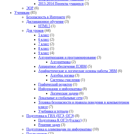
2013-2014 Проекты учащихся
(3)
ЭОР
(6)
Ученикам
(85)
Безопасность в Интернете
(6)
Дистанционное обучение
(3)
HTML5
(1)
Для уроков
(44)
5 класс
(1)
6 класс
(2)
7 класс
(2)
8 класс
(1)
9 класс
(4)
Алгоритмизация и программирование
(3)
Алгоритмика
(2)
Аппаратное обеспечение ПЭВМ
(5)
Арифметические и логические основы работы ЭВМ
(6)
Алгебра логики
(3)
Системы счисления
(1)
Графический редактор
(1)
Информация и информатика
(8)
Логические задачи
(6)
Локальные и глобальные сети
(3)
Техника безопасности и правила поведения в компьютерном
классе
(7)
Учебники и тетради
(1)
Подготовка к ГИА (ЕГЭ, ОГЭ)
(8)
Подготовка К ОГЭ (9 класс)
(1)
Решение задач
(3)
Подготовка к олимпиадам по информатике
(10)
После уроков
(22)