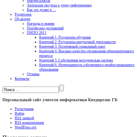
Мастер-классы
Авторские ресурсы к уроку информатики
Как это делаю я …
Родителям
Об авторе
Награды и звания
Портфолио достижений
ПНПО 2013
Критерий 1. Результаты обучения
Критерий 2. Результаты внеурочной деятельности
Критерий 3. Позитивный социальный опыт
Критерий 4. Высокое качество организации образовательного
процесса
Критерий 5. Собственная методическая система
Критерий 6. Непрерывность собственного профессионального
образования
Отзывы
Контакты
Персональный сайт учителя информатики Кведорелис ГБ
Регистрация
Войти
RSS
записей
RSS
комментариев
WordPress.org