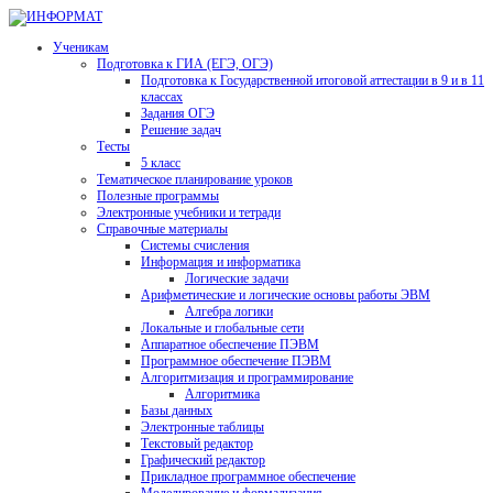
Ученикам
Подготовка к ГИА (ЕГЭ, ОГЭ)
Подготовка к Государственной итоговой аттестации в 9 и в 11
классах
Задания ОГЭ
Решение задач
Тесты
5 класс
Тематическое планирование уроков
Полезные программы
Электронные учебники и тетради
Справочные материалы
Системы счисления
Информация и информатика
Логические задачи
Арифметические и логические основы работы ЭВМ
Алгебра логики
Локальные и глобальные сети
Аппаратное обеспечение ПЭВМ
Программное обеспечение ПЭВМ
Алгоритмизация и программирование
Алгоритмика
Базы данных
Электронные таблицы
Текстовый редактор
Графический редактор
Прикладное программное обеспечение