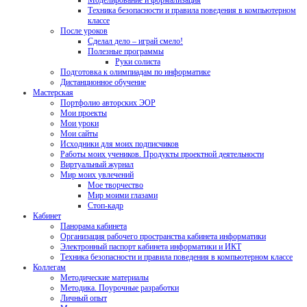
Моделирование и формализация
Техника безопасности и правила поведения в компьютерном
классе
После уроков
Сделал дело – играй смело!
Полезные программы
Руки солиста
Подготовка к олимпиадам по информатике
Дистанционное обучение
Мастерская
Портфолио авторских ЭОР
Мои проекты
Мои уроки
Мои сайты
Исходники для моих подписчиков
Работы моих учеников. Продукты проектной деятельности
Виртуальный журнал
Мир моих увлечений
Мое творчество
Мир моими глазами
Стоп-кадр
Кабинет
Панорама кабинета
Организация рабочего пространства кабинета информатики
Электронный паспорт кабинета информатики и ИКТ
Техника безопасности и правила поведения в компьютерном классе
Коллегам
Методические материалы
Методика. Поурочные разработки
Личный опыт