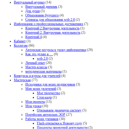
Виртуальный журнал
(14)
Виртуальный дневник
(3)
Для души
(5)
Образование будущего
(4)
Сервисы для образования web 2.0
(2)
Информация о профессиональных достижениях
(7)
Критерий 2 Внеурочная деятельность
(1)
Критерий 2. Внеурочная деятельность
(2)
Критерий 4
(4)
Кабинет
(3)
Коллегам
(66)
Авторские ресурсы к уроку информатики
(29)
Как это делаю я …
(9)
web 2.0
(2)
Личный опыт
(20)
Мастер-классы
(3)
методические материалы
(1)
Конкурсы и курсы для учителей
(4)
Мастерская
(77)
Исходники для моих подписчиков
(3)
Мир моих увлечений
(3)
Мое творчество
(2)
Стоп-кадр
(1)
Мои проекты
(13)
Мои уроки
(10)
Открываем двоичную систему
(5)
Портфолио авторских ЭОР
(27)
Работы моих учеников
(30)
Flash-открытки к Новому году
(5)
Продукты проектной деятельности
(5)