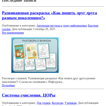
Последние записи
Развивающая раскраска «Как понять друг друга
разным поколениям?»
Опубликовано в категориях:
Авторские ресурсы к уроку информатики
,
Быстрые
ссылки
. Дата публикации:
Сентябрь 29, 2025
Нет комментариев
Разговоры о важном. Развивающая раскраска «Как понять друг друга разным
поколениям?» Ссылка на скачивание с Инфоурока...
Подробнее
Системы счисления. ЦОРы
Опубликовано в категориях:
Для уроков
,
Коллегам
,
Ученикам
. Дата публикации: