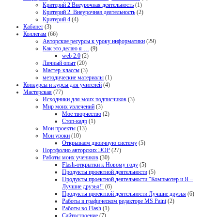
Критерий 2 Внеурочная деятельность
(1)
Критерий 2. Внеурочная деятельность
(2)
Критерий 4
(4)
Кабинет
(3)
Коллегам
(66)
Авторские ресурсы к уроку информатики
(29)
Как это делаю я …
(9)
web 2.0
(2)
Личный опыт
(20)
Мастер-классы
(3)
методические материалы
(1)
Конкурсы и курсы для учителей
(4)
Мастерская
(77)
Исходники для моих подписчиков
(3)
Мир моих увлечений
(3)
Мое творчество
(2)
Стоп-кадр
(1)
Мои проекты
(13)
Мои уроки
(10)
Открываем двоичную систему
(5)
Портфолио авторских ЭОР
(27)
Работы моих учеников
(30)
Flash-открытки к Новому году
(5)
Продукты проектной деятельности
(5)
Продукты проектной деятельности "Компьютер и Я –
Лучшие друзья!"
(6)
Продукты проектной деятельности Лучшие друзья
(6)
Работы в графическом редакторе MS Paint
(2)
Работы во Flash
(1)
Сайтостроение
(7)