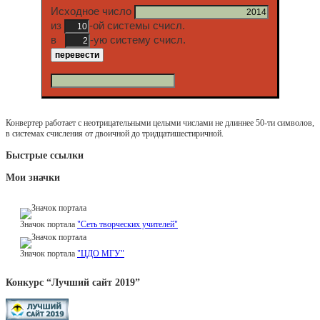
Исходное число
из
-ой системы счисл.
в
-ую систему счисл.
Конвертер работает с неотрицательными целыми числами не длиннее 50-ти символов,
в системах счисления от двоичной до тридцатишестиричной.
Быстрые ссылки
Мои значки
Значок портала
"Сеть творческих учителей"
Значок портала
"ЦДО МГУ"
Конкурс “Лучший сайт 2019”