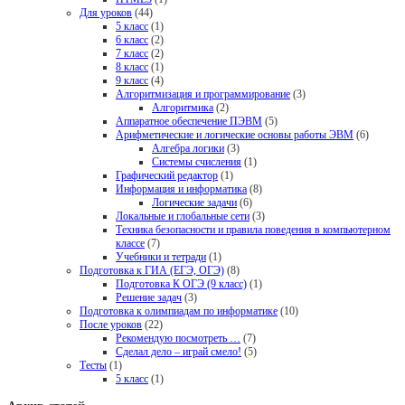
Для уроков
(44)
5 класс
(1)
6 класс
(2)
7 класс
(2)
8 класс
(1)
9 класс
(4)
Алгоритмизация и программирование
(3)
Алгоритмика
(2)
Аппаратное обеспечение ПЭВМ
(5)
Арифметические и логические основы работы ЭВМ
(6)
Алгебра логики
(3)
Системы счисления
(1)
Графический редактор
(1)
Информация и информатика
(8)
Логические задачи
(6)
Локальные и глобальные сети
(3)
Техника безопасности и правила поведения в компьютерном
классе
(7)
Учебники и тетради
(1)
Подготовка к ГИА (ЕГЭ, ОГЭ)
(8)
Подготовка К ОГЭ (9 класс)
(1)
Решение задач
(3)
Подготовка к олимпиадам по информатике
(10)
После уроков
(22)
Рекомендую посмотреть …
(7)
Сделал дело – играй смело!
(5)
Тесты
(1)
5 класс
(1)