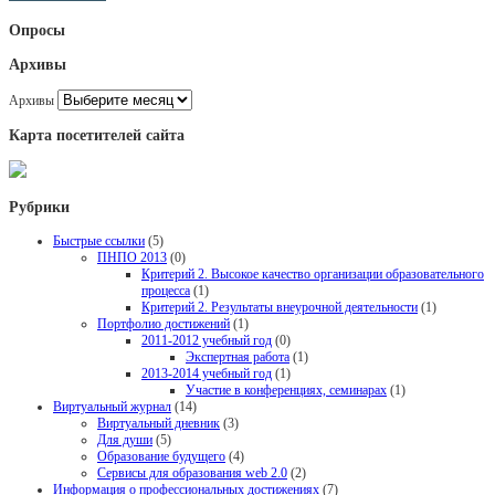
Опросы
Архивы
Архивы
Карта посетителей сайта
Рубрики
Быстрые ссылки
(5)
ПНПО 2013
(0)
Критерий 2. Высокое качество организации образовательного
процесса
(1)
Критерий 2. Результаты внеурочной деятельности
(1)
Портфолио достижений
(1)
2011-2012 учебный год
(0)
Экспертная работа
(1)
2013-2014 учебный год
(1)
Участие в конференциях, семинарах
(1)
Виртуальный журнал
(14)
Виртуальный дневник
(3)
Для души
(5)
Образование будущего
(4)
Сервисы для образования web 2.0
(2)
Информация о профессиональных достижениях
(7)