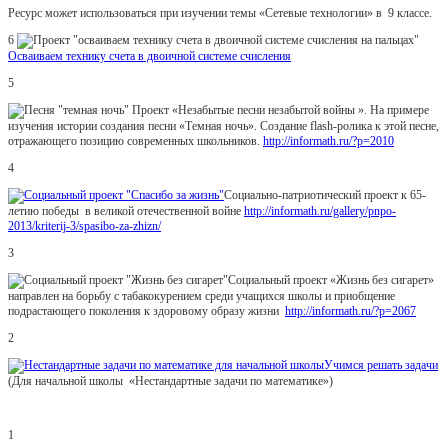
Ресурс может использоваться при изучении темы «Сетевые технологии» в 9 классе.
6
Осваиваем технику счета в двоичной системе счисления
5
Проект «Незабытые песни незабытой войны ». На примере
изучения истории создания песни «Темная ночь». Создание flash-ролика к этой песне,
отражающего позицию современных школьников.
http://informath.ru/?p=2010
4
Социально-патриотический проект к 65-
летию победы в великой отечественной войне
http://informath.ru/gallery/pnpo-
2013/kriterij-3/spasibo-za-zhizn/
3
Социальный проект «Жизнь без сигарет»
направлен на борьбу с табакокурением среди учащихся школы и приобщение
подрастающего поколения к здоровому образу жизни
http://informath.ru/?p=2067
2
Учимся решать задачи
(Для начальной школы «Нестандартные задачи по математике»)
1