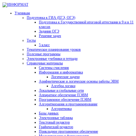
Ученикам
Подготовка к ГИА (ЕГЭ, ОГЭ)
Подготовка к Государственной итоговой аттестации в 9 и в 11
классах
Задания ОГЭ
Решение задач
Тесты
5 класс
Тематическое планирование уроков
Полезные программы
Электронные учебники и тетради
Справочные материалы
Системы счисления
Информация и информатика
Логические задачи
Арифметические и логические основы работы ЭВМ
Алгебра логики
Локальные и глобальные сети
Аппаратное обеспечение ПЭВМ
Программное обеспечение ПЭВМ
Алгоритмизация и программирование
Алгоритмика
Базы данных
Электронные таблицы
Текстовый редактор
Графический редактор
Прикладное программное обеспечение