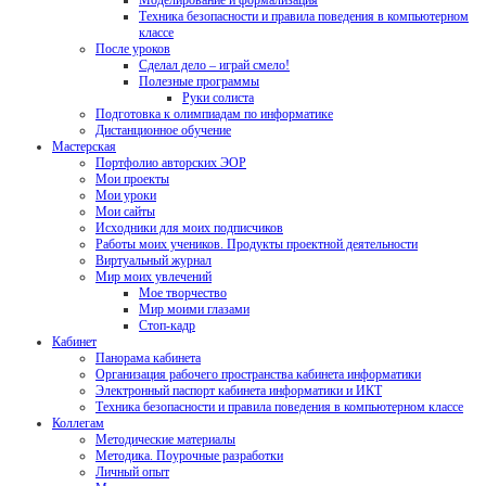
Моделирование и формализация
Техника безопасности и правила поведения в компьютерном
классе
После уроков
Сделал дело – играй смело!
Полезные программы
Руки солиста
Подготовка к олимпиадам по информатике
Дистанционное обучение
Мастерская
Портфолио авторских ЭОР
Мои проекты
Мои уроки
Мои сайты
Исходники для моих подписчиков
Работы моих учеников. Продукты проектной деятельности
Виртуальный журнал
Мир моих увлечений
Мое творчество
Мир моими глазами
Стоп-кадр
Кабинет
Панорама кабинета
Организация рабочего пространства кабинета информатики
Электронный паспорт кабинета информатики и ИКТ
Техника безопасности и правила поведения в компьютерном классе
Коллегам
Методические материалы
Методика. Поурочные разработки
Личный опыт