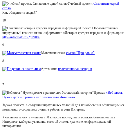
Учебный проект:
Связанные одной
сетью
Как объединить людей?
10
Проект. Образовательный
виртуальный геокешинг по информатике «История средств передачи информации»
http://informath.ru/?p=9089
9
Математическая
сказка "Про равно"
8
Артемкина
пластилиновая история
7
Проект.
«Веб-квест.
Нужен детям с ранних лет Безопасный Интернет»
Задача проекта в создании виртуальных условий для приобретения обучающимися
позитивного социального опыта работы в сети Интернет.
Участники проекта ученики 7, 8 классов исследовали аспекты безопасности в
Интернете: киберзапугивание, сетевой этикет, хранение конфиденциальной
информации.