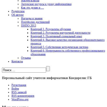
Мастер-классы
Авторские ресурсы к уроку информатики
Как это делаю я …
Родителям
Об авторе
Награды и звания
Портфолио достижений
ПНПО 2013
Критерий 1. Результаты обучения
Критерий 2. Результаты внеурочной деятельности
Критерий 3. Позитивный социальный опыт
Критерий 4. Высокое качество организации образовательного
процесса
Критерий 5. Собственная методическая система
Критерий 6. Непрерывность собственного профессионального
образования
Отзывы
Контакты
Персональный сайт учителя информатики Кведорелис ГБ
Регистрация
Войти
RSS
записей
RSS
комментариев
WordPress.org