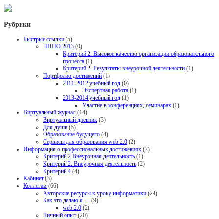
Рубрики
Быстрые ссылки
(5)
ПНПО 2013
(0)
Критерий 2. Высокое качество организации образовательного
процесса
(1)
Критерий 2. Результаты внеурочной деятельности
(1)
Портфолио достижений
(1)
2011-2012 учебный год
(0)
Экспертная работа
(1)
2013-2014 учебный год
(1)
Участие в конференциях, семинарах
(1)
Виртуальный журнал
(14)
Виртуальный дневник
(3)
Для души
(5)
Образование будущего
(4)
Сервисы для образования web 2.0
(2)
Информация о профессиональных достижениях
(7)
Критерий 2 Внеурочная деятельность
(1)
Критерий 2. Внеурочная деятельность
(2)
Критерий 4
(4)
Кабинет
(3)
Коллегам
(66)
Авторские ресурсы к уроку информатики
(29)
Как это делаю я …
(9)
web 2.0
(2)
Личный опыт
(20)