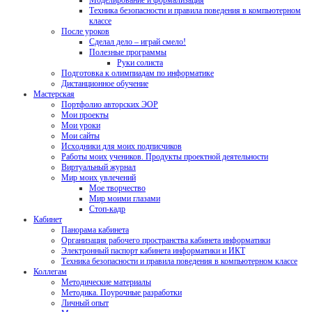
Моделирование и формализация
Техника безопасности и правила поведения в компьютерном
классе
После уроков
Сделал дело – играй смело!
Полезные программы
Руки солиста
Подготовка к олимпиадам по информатике
Дистанционное обучение
Мастерская
Портфолио авторских ЭОР
Мои проекты
Мои уроки
Мои сайты
Исходники для моих подписчиков
Работы моих учеников. Продукты проектной деятельности
Виртуальный журнал
Мир моих увлечений
Мое творчество
Мир моими глазами
Стоп-кадр
Кабинет
Панорама кабинета
Организация рабочего пространства кабинета информатики
Электронный паспорт кабинета информатики и ИКТ
Техника безопасности и правила поведения в компьютерном классе
Коллегам
Методические материалы
Методика. Поурочные разработки
Личный опыт