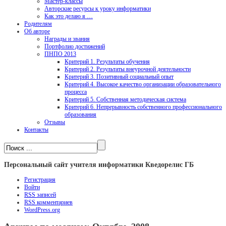
Мастер-классы
Авторские ресурсы к уроку информатики
Как это делаю я …
Родителям
Об авторе
Награды и звания
Портфолио достижений
ПНПО 2013
Критерий 1. Результаты обучения
Критерий 2. Результаты внеурочной деятельности
Критерий 3. Позитивный социальный опыт
Критерий 4. Высокое качество организации образовательного
процесса
Критерий 5. Собственная методическая система
Критерий 6. Непрерывность собственного профессионального
образования
Отзывы
Контакты
Персональный сайт учителя информатики Кведорелис ГБ
Регистрация
Войти
RSS
записей
RSS
комментариев
WordPress.org