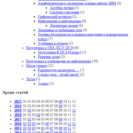
Арифметические и логические основы работы ЭВМ
(6)
Алгебра логики
(3)
Системы счисления
(1)
Графический редактор
(1)
Информация и информатика
(8)
Логические задачи
(6)
Локальные и глобальные сети
(3)
Техника безопасности и правила поведения в компьютерном
классе
(7)
Учебники и тетради
(1)
Подготовка к ГИА (ЕГЭ, ОГЭ)
(8)
Подготовка К ОГЭ (9 класс)
(1)
Решение задач
(3)
Подготовка к олимпиадам по информатике
(10)
После уроков
(22)
Рекомендую посмотреть …
(7)
Сделал дело – играй смело!
(5)
Тесты
(1)
5 класс
(1)
Архив статей
2025
:
01
02
03
04
05
06
07
08
09
10
11
12
2024
:
01
02
03
04
05
06
07
08
09
10
11
12
2019
:
01
02
03
04
05
06
07
08
09
10
11
12
2018
:
01
02
03
04
05
06
07
08
09
10
11
12
2017
:
01
02
03
04
05
06
07
08
09
10
11
12
2016
:
01
02
03
04
05
06
07
08
09
10
11
12
2015
:
01
02
03
04
05
06
07
08
09
10
11
12
2014
:
01
02
03
04
05
06
07
08
09
10
11
12