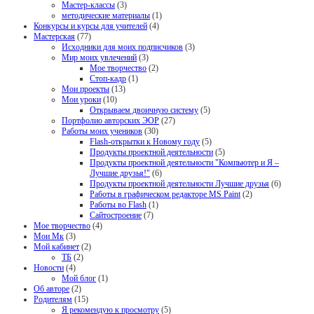
Мастер-классы
(3)
методические материалы
(1)
Конкурсы и курсы для учителей
(4)
Мастерская
(77)
Исходники для моих подписчиков
(3)
Мир моих увлечений
(3)
Мое творчество
(2)
Стоп-кадр
(1)
Мои проекты
(13)
Мои уроки
(10)
Открываем двоичную систему
(5)
Портфолио авторских ЭОР
(27)
Работы моих учеников
(30)
Flash-открытки к Новому году
(5)
Продукты проектной деятельности
(5)
Продукты проектной деятельности "Компьютер и Я –
Лучшие друзья!"
(6)
Продукты проектной деятельности Лучшие друзья
(6)
Работы в графическом редакторе MS Paint
(2)
Работы во Flash
(1)
Сайтостроение
(7)
Мое творчество
(4)
Мои Мк
(3)
Мой кабинет
(2)
ТБ
(2)
Новости
(4)
Мой блог
(1)
Об авторе
(2)
Родителям
(15)
Я рекомендую к просмотру
(5)