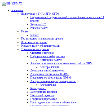
Ученикам
Подготовка к ГИА (ЕГЭ, ОГЭ)
Подготовка к Государственной итоговой аттестации в 9 и в 11
классах
Задания ОГЭ
Решение задач
Тесты
5 класс
Тематическое планирование уроков
Полезные программы
Электронные учебники и тетради
Справочные материалы
Системы счисления
Информация и информатика
Логические задачи
Арифметические и логические основы работы ЭВМ
Алгебра логики
Локальные и глобальные сети
Аппаратное обеспечение ПЭВМ
Программное обеспечение ПЭВМ
Алгоритмизация и программирование
Алгоритмика
Базы данных
Электронные таблицы
Текстовый редактор
Графический редактор
Прикладное программное обеспечение