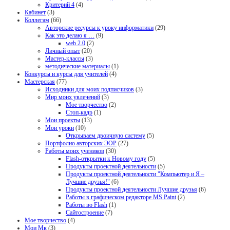
Критерий 4
(4)
Кабинет
(3)
Коллегам
(66)
Авторские ресурсы к уроку информатики
(29)
Как это делаю я …
(9)
web 2.0
(2)
Личный опыт
(20)
Мастер-классы
(3)
методические материалы
(1)
Конкурсы и курсы для учителей
(4)
Мастерская
(77)
Исходники для моих подписчиков
(3)
Мир моих увлечений
(3)
Мое творчество
(2)
Стоп-кадр
(1)
Мои проекты
(13)
Мои уроки
(10)
Открываем двоичную систему
(5)
Портфолио авторских ЭОР
(27)
Работы моих учеников
(30)
Flash-открытки к Новому году
(5)
Продукты проектной деятельности
(5)
Продукты проектной деятельности "Компьютер и Я –
Лучшие друзья!"
(6)
Продукты проектной деятельности Лучшие друзья
(6)
Работы в графическом редакторе MS Paint
(2)
Работы во Flash
(1)
Сайтостроение
(7)
Мое творчество
(4)
Мои Мк
(3)