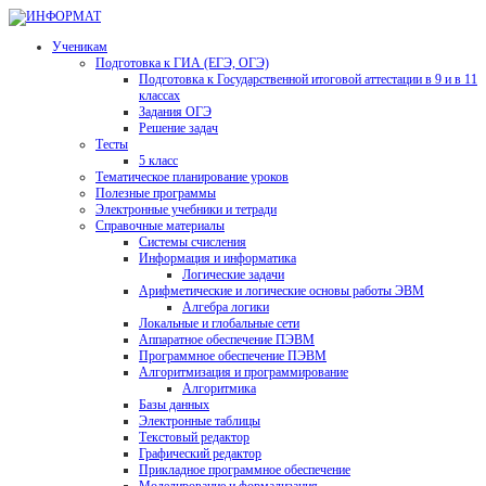
Ученикам
Подготовка к ГИА (ЕГЭ, ОГЭ)
Подготовка к Государственной итоговой аттестации в 9 и в 11
классах
Задания ОГЭ
Решение задач
Тесты
5 класс
Тематическое планирование уроков
Полезные программы
Электронные учебники и тетради
Справочные материалы
Системы счисления
Информация и информатика
Логические задачи
Арифметические и логические основы работы ЭВМ
Алгебра логики
Локальные и глобальные сети
Аппаратное обеспечение ПЭВМ
Программное обеспечение ПЭВМ
Алгоритмизация и программирование
Алгоритмика
Базы данных
Электронные таблицы
Текстовый редактор
Графический редактор
Прикладное программное обеспечение