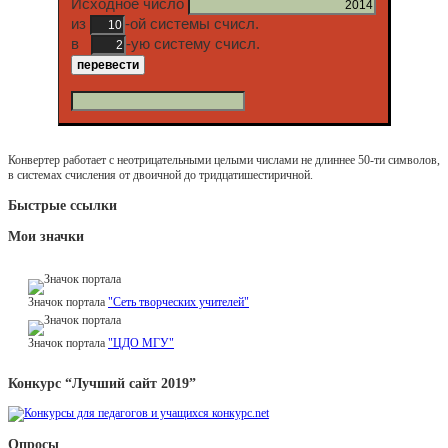
Исходное число
из
-ой системы счисл.
в
-ую систему счисл.
Конвертер работает с неотрицательными целыми числами не длиннее 50-ти символов,
в системах счисления от двоичной до тридцатишестиричной.
Быстрые ссылки
Мои значки
Значок портала
"Сеть творческих учителей"
Значок портала
"ЦДО МГУ"
Конкурс “Лучший сайт 2019”
Опросы