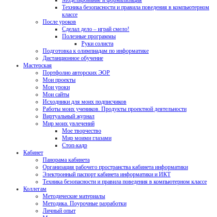
Моделирование и формализация
Техника безопасности и правила поведения в компьютерном
классе
После уроков
Сделал дело – играй смело!
Полезные программы
Руки солиста
Подготовка к олимпиадам по информатике
Дистанционное обучение
Мастерская
Портфолио авторских ЭОР
Мои проекты
Мои уроки
Мои сайты
Исходники для моих подписчиков
Работы моих учеников. Продукты проектной деятельности
Виртуальный журнал
Мир моих увлечений
Мое творчество
Мир моими глазами
Стоп-кадр
Кабинет
Панорама кабинета
Организация рабочего пространства кабинета информатики
Электронный паспорт кабинета информатики и ИКТ
Техника безопасности и правила поведения в компьютерном классе
Коллегам
Методические материалы
Методика. Поурочные разработки
Личный опыт