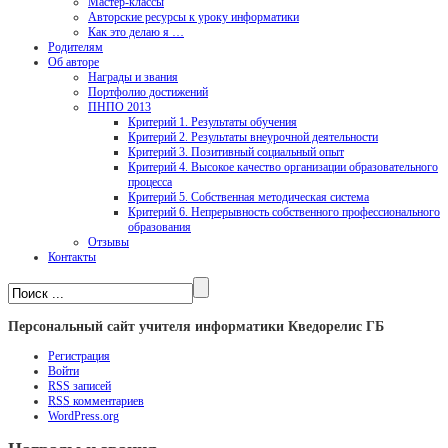
Мастер-классы
Авторские ресурсы к уроку информатики
Как это делаю я …
Родителям
Об авторе
Награды и звания
Портфолио достижений
ПНПО 2013
Критерий 1. Результаты обучения
Критерий 2. Результаты внеурочной деятельности
Критерий 3. Позитивный социальный опыт
Критерий 4. Высокое качество организации образовательного
процесса
Критерий 5. Собственная методическая система
Критерий 6. Непрерывность собственного профессионального
образования
Отзывы
Контакты
Персональный сайт учителя информатики Кведорелис ГБ
Регистрация
Войти
RSS
записей
RSS
комментариев
WordPress.org