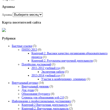
Архивы
Архивы
Карта посетителей сайта
Рубрики
Быстрые ссылки
(5)
ПНПО 2013
(0)
Критерий 2. Высокое качество организации образовательного
процесса
(1)
Критерий 2. Результаты внеурочной деятельности
(1)
Портфолио достижений
(1)
2011-2012 учебный год
(0)
Экспертная работа
(1)
2013-2014 учебный год
(1)
Участие в конференциях, семинарах
(1)
Виртуальный журнал
(14)
Виртуальный дневник
(3)
Для души
(5)
Образование будущего
(4)
Сервисы для образования web 2.0
(2)
Информация о профессиональных достижениях
(7)
Критерий 2 Внеурочная деятельность
(1)
Критерий 2. Внеурочная деятельность
(2)