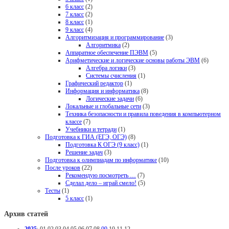
6 класс
(2)
7 класс
(2)
8 класс
(1)
9 класс
(4)
Алгоритмизация и программирование
(3)
Алгоритмика
(2)
Аппаратное обеспечение ПЭВМ
(5)
Арифметические и логические основы работы ЭВМ
(6)
Алгебра логики
(3)
Системы счисления
(1)
Графический редактор
(1)
Информация и информатика
(8)
Логические задачи
(6)
Локальные и глобальные сети
(3)
Техника безопасности и правила поведения в компьютерном
классе
(7)
Учебники и тетради
(1)
Подготовка к ГИА (ЕГЭ, ОГЭ)
(8)
Подготовка К ОГЭ (9 класс)
(1)
Решение задач
(3)
Подготовка к олимпиадам по информатике
(10)
После уроков
(22)
Рекомендую посмотреть …
(7)
Сделал дело – играй смело!
(5)
Тесты
(1)
5 класс
(1)
Архив статей
2025
:
01
02
03
04
05
06
07
08
09
10
11
12