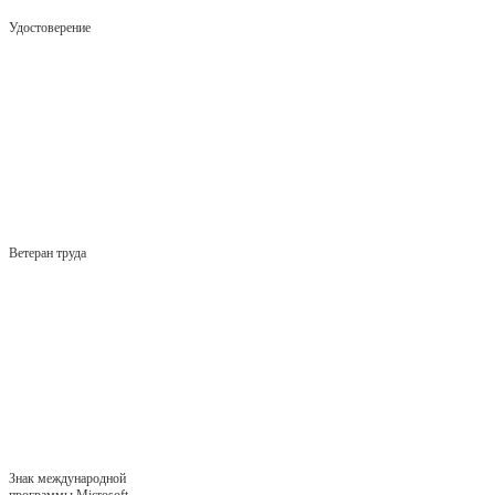
Удостоверение
Ветеран труда
Знак международной
программы Microsoft