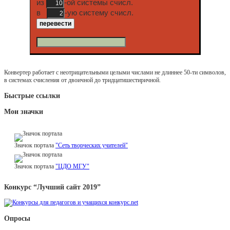
из
-ой системы счисл.
в
-ую систему счисл.
Конвертер работает с неотрицательными целыми числами не длиннее 50-ти символов,
в системах счисления от двоичной до тридцатишестиричной.
Быстрые ссылки
Мои значки
Значок портала
"Сеть творческих учителей"
Значок портала
"ЦДО МГУ"
Конкурс “Лучший сайт 2019”
Опросы