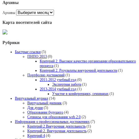
Архивы
Архивы
Карта посетителей сайта
Рубрики
Быстрые ссылки
(5)
ПНПО 2013
(0)
Критерий 2. Высокое качество организации образовательного
процесса
(1)
Критерий 2. Результаты внеурочной деятельности
(1)
Портфолио достижений
(1)
2011-2012 учебный год
(0)
Экспертная работа
(1)
2013-2014 учебный год
(1)
Участие в конференциях, семинарах
(1)
Виртуальный журнал
(14)
Виртуальный дневник
(3)
Для души
(5)
Образование будущего
(4)
Сервисы для образования web 2.0
(2)
Информация о профессиональных достижениях
(7)
Критерий 2 Внеурочная деятельность
(1)
Критерий 2. Внеурочная деятельность
(2)
Критерий 4
(4)