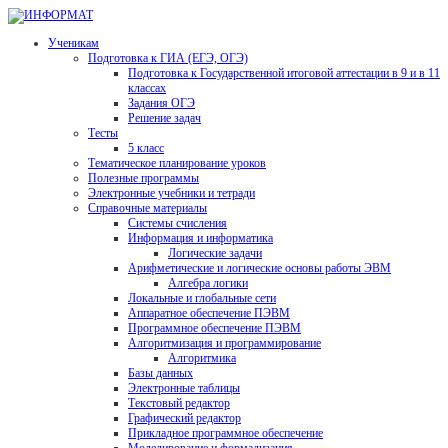
Ученикам
Подготовка к ГИА (ЕГЭ, ОГЭ)
Подготовка к Государственной итоговой аттестации в 9 и в 11
классах
Задания ОГЭ
Решение задач
Тесты
5 класс
Тематическое планирование уроков
Полезные программы
Электронные учебники и тетради
Справочные материалы
Системы счисления
Информация и информатика
Логические задачи
Арифметические и логические основы работы ЭВМ
Алгебра логики
Локальные и глобальные сети
Аппаратное обеспечение ПЭВМ
Программное обеспечение ПЭВМ
Алгоритмизация и программирование
Алгоритмика
Базы данных
Электронные таблицы
Текстовый редактор
Графический редактор
Прикладное программное обеспечение