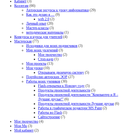
Кабинет
(3)
Коллегам
(66)
Авторские ресурсы к уроку информатики
(29)
Как это делаю я …
(9)
web 2.0
(2)
Личный опыт
(20)
Мастер-классы
(3)
методические материалы
(1)
Конкурсы и курсы для учителей
(4)
Мастерская
(77)
Исходники для моих подписчиков
(3)
Мир моих увлечений
(3)
Мое творчество
(2)
Стоп-кадр
(1)
Мои проекты
(13)
Мои уроки
(10)
Открываем двоичную систему
(5)
Портфолио авторских ЭОР
(27)
Работы моих учеников
(30)
Flash-открытки к Новому году
(5)
Продукты проектной деятельности
(5)
Продукты проектной деятельности "Компьютер и Я –
Лучшие друзья!"
(6)
Продукты проектной деятельности Лучшие друзья
(6)
Работы в графическом редакторе MS Paint
(2)
Работы во Flash
(1)
Сайтостроение
(7)
Мое творчество
(4)
Мои Мк
(3)
Мой кабинет
(2)