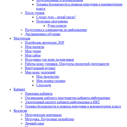
Моделирование и формализация
Техника безопасности и правила поведения в компьютерном
классе
После уроков
Сделал дело – играй смело!
Полезные программы
Руки солиста
Подготовка к олимпиадам по информатике
Дистанционное обучение
Мастерская
Портфолио авторских ЭОР
Мои проекты
Мои уроки
Мои сайты
Исходники для моих подписчиков
Работы моих учеников. Продукты проектной деятельности
Виртуальный журнал
Мир моих увлечений
Мое творчество
Мир моими глазами
Стоп-кадр
Кабинет
Панорама кабинета
Организация рабочего пространства кабинета информатики
Электронный паспорт кабинета информатики и ИКТ
Техника безопасности и правила поведения в компьютерном классе
Коллегам
Методические материалы
Методика. Поурочные разработки
Личный опыт