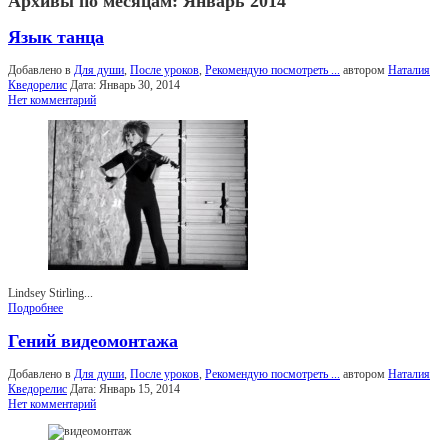
Архивы по месяцам:
Январь 2014
Язык танца
Добавлено в
Для души
,
После уроков
,
Рекомендую посмотреть ...
автором
Наталия
Кведорелис
Дата:
Январь 30, 2014
Нет комментарий
Lindsey Stirling...
Подробнее
Гений видеомонтажа
Добавлено в
Для души
,
После уроков
,
Рекомендую посмотреть ...
автором
Наталия
Кведорелис
Дата:
Январь 15, 2014
Нет комментарий