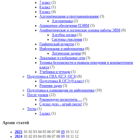
7 класс
(2)
8 класс
(1)
9 класс
(4)
Алгоритмизация и программирование
(3)
Алгоритмика
(2)
Аппаратное обеспечение ПЭВМ
(5)
Арифметические и логические основы работы ЭВМ
(6)
Алгебра логики
(3)
Системы счисления
(1)
Графический редактор
(1)
Информация и информатика
(8)
Логические задачи
(6)
Локальные и глобальные сети
(3)
Техника безопасности и правила поведения в компьютерном
классе
(7)
Учебники и тетради
(1)
Подготовка к ГИА (ЕГЭ, ОГЭ)
(8)
Подготовка К ОГЭ (9 класс)
(1)
Решение задач
(3)
Подготовка к олимпиадам по информатике
(10)
После уроков
(22)
Рекомендую посмотреть …
(7)
Сделал дело – играй смело!
(5)
Тесты
(1)
5 класс
(1)
Архив статей
2025
:
01
02
03
04
05
06
07
08
09
10
11
12
2024
:
01
02
03
04
05
06
07
08
09
10
11
12