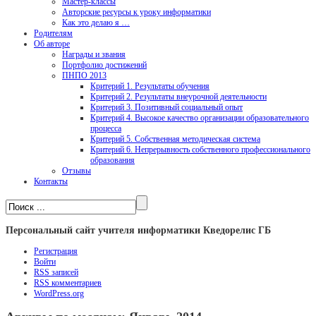
Мастер-классы
Авторские ресурсы к уроку информатики
Как это делаю я …
Родителям
Об авторе
Награды и звания
Портфолио достижений
ПНПО 2013
Критерий 1. Результаты обучения
Критерий 2. Результаты внеурочной деятельности
Критерий 3. Позитивный социальный опыт
Критерий 4. Высокое качество организации образовательного
процесса
Критерий 5. Собственная методическая система
Критерий 6. Непрерывность собственного профессионального
образования
Отзывы
Контакты
Персональный сайт учителя информатики Кведорелис ГБ
Регистрация
Войти
RSS
записей
RSS
комментариев
WordPress.org