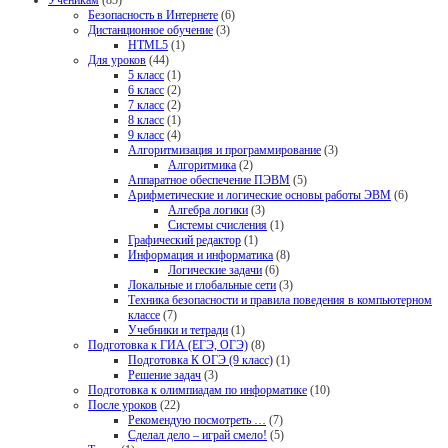
Ученикам
(85)
Безопасность в Интернете
(6)
Дистанционное обучение
(3)
HTML5
(1)
Для уроков
(44)
5 класс
(1)
6 класс
(2)
7 класс
(2)
8 класс
(1)
9 класс
(4)
Алгоритмизация и программирование
(3)
Алгоритмика
(2)
Аппаратное обеспечение ПЭВМ
(5)
Арифметические и логические основы работы ЭВМ
(6)
Алгебра логики
(3)
Системы счисления
(1)
Графический редактор
(1)
Информация и информатика
(8)
Логические задачи
(6)
Локальные и глобальные сети
(3)
Техника безопасности и правила поведения в компьютерном
классе
(7)
Учебники и тетради
(1)
Подготовка к ГИА (ЕГЭ, ОГЭ)
(8)
Подготовка К ОГЭ (9 класс)
(1)
Решение задач
(3)
Подготовка к олимпиадам по информатике
(10)
После уроков
(22)
Рекомендую посмотреть …
(7)
Сделал дело – играй смело!
(5)