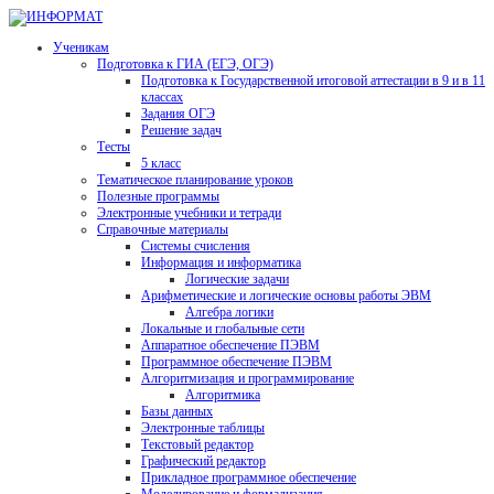
Ученикам
Подготовка к ГИА (ЕГЭ, ОГЭ)
Подготовка к Государственной итоговой аттестации в 9 и в 11
классах
Задания ОГЭ
Решение задач
Тесты
5 класс
Тематическое планирование уроков
Полезные программы
Электронные учебники и тетради
Справочные материалы
Системы счисления
Информация и информатика
Логические задачи
Арифметические и логические основы работы ЭВМ
Алгебра логики
Локальные и глобальные сети
Аппаратное обеспечение ПЭВМ
Программное обеспечение ПЭВМ
Алгоритмизация и программирование
Алгоритмика
Базы данных
Электронные таблицы
Текстовый редактор
Графический редактор
Прикладное программное обеспечение