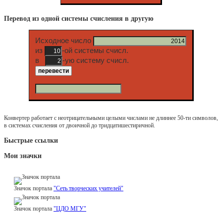
Перевод из одной системы счисления в другую
Исходное число
из
-ой системы счисл.
в
-ую систему счисл.
Конвертер работает с неотрицательными целыми числами не длиннее 50-ти символов,
в системах счисления от двоичной до тридцатишестиричной.
Быстрые ссылки
Мои значки
Значок портала
"Сеть творческих учителей"
Значок портала
"ЦДО МГУ"