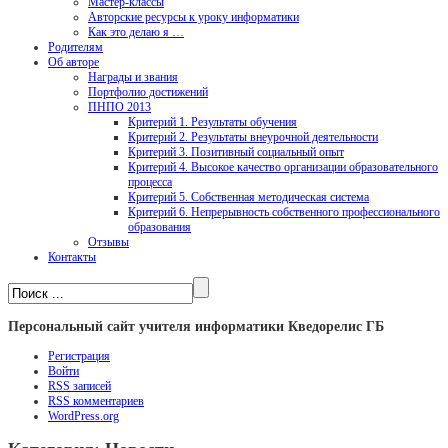
Мастер-классы
Авторские ресурсы к уроку информатики
Как это делаю я …
Родителям
Об авторе
Награды и звания
Портфолио достижений
ПНПО 2013
Критерий 1. Результаты обучения
Критерий 2. Результаты внеурочной деятельности
Критерий 3. Позитивный социальный опыт
Критерий 4. Высокое качество организации образовательного
процесса
Критерий 5. Собственная методическая система
Критерий 6. Непрерывность собственного профессионального
образования
Отзывы
Контакты
Персональный сайт учителя информатики Кведорелис ГБ
Регистрация
Войти
RSS
записей
RSS
комментариев
WordPress.org