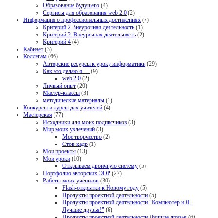
Образование будущего
(4)
Сервисы для образования web 2.0
(2)
Информация о профессиональных достижениях
(7)
Критерий 2 Внеурочная деятельность
(1)
Критерий 2. Внеурочная деятельность
(2)
Критерий 4
(4)
Кабинет
(3)
Коллегам
(66)
Авторские ресурсы к уроку информатики
(29)
Как это делаю я …
(9)
web 2.0
(2)
Личный опыт
(20)
Мастер-классы
(3)
методические материалы
(1)
Конкурсы и курсы для учителей
(4)
Мастерская
(77)
Исходники для моих подписчиков
(3)
Мир моих увлечений
(3)
Мое творчество
(2)
Стоп-кадр
(1)
Мои проекты
(13)
Мои уроки
(10)
Открываем двоичную систему
(5)
Портфолио авторских ЭОР
(27)
Работы моих учеников
(30)
Flash-открытки к Новому году
(5)
Продукты проектной деятельности
(5)
Продукты проектной деятельности "Компьютер и Я –
Лучшие друзья!"
(6)
Продукты проектной деятельности Лучшие друзья
(6)