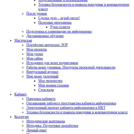
Моделирование и формализация
Техника безопасности и правила поведения в компьютерном
классе
После уроков
Сделал дело – играй смело!
Полезные программы
Руки солиста
Подготовка к олимпиадам по информатике
Дистанционное обучение
Мастерская
Портфолио авторских ЭОР
Мои проекты
Мои уроки
Мои сайты
Исходники для моих подписчиков
Работы моих учеников. Продукты проектной деятельности
Виртуальный журнал
Мир моих увлечений
Мое творчество
Мир моими глазами
Стоп-кадр
Кабинет
Панорама кабинета
Организация рабочего пространства кабинета информатики
Электронный паспорт кабинета информатики и ИКТ
Техника безопасности и правила поведения в компьютерном классе
Коллегам
Методические материалы
Методика. Поурочные разработки
Личный опыт