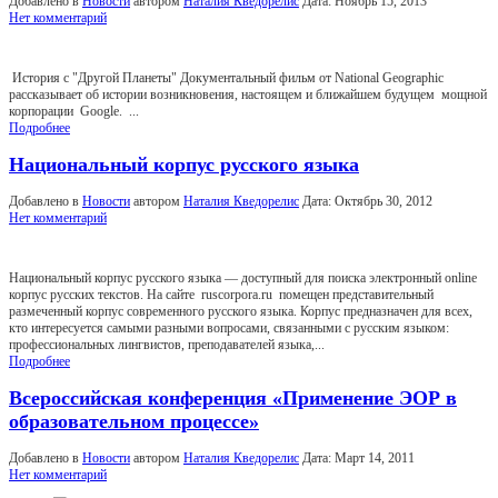
Добавлено в
Новости
автором
Наталия Кведорелис
Дата:
Ноябрь 15, 2013
Нет комментарий
История с "Другой Планеты" Документальный фильм от National Geographic
рассказывает об истории возникновения, настоящем и ближайшем будущем мощной
корпорации Google. ...
Подробнее
Национальный корпус русского языка
Добавлено в
Новости
автором
Наталия Кведорелис
Дата:
Октябрь 30, 2012
Нет комментарий
Национальный корпус русского языка — доступный для поиска электронный online
корпус русских текстов. На сайте ruscorpora.ru помещен представительный
размеченный корпус современного русского языка. Корпус предназначен для всех,
кто интересуется самыми разными вопросами, связанными с русским языком:
профессиональных лингвистов, преподавателей языка,...
Подробнее
Всероссийская конференция «Применение ЭОР в
образовательном процессе»
Добавлено в
Новости
автором
Наталия Кведорелис
Дата:
Март 14, 2011
Нет комментарий