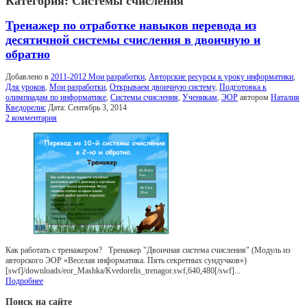
Категория:
Системы счисления
Тренажер по отработке навыков перевода из
десятичной системы счисления в двоичную и
обратно
Добавлено в
2011-2012 Мои разработки
,
Авторские ресурсы к уроку информатики
,
Для уроков
,
Мои разработки
,
Открываем двоичную систему
,
Подготовка к
олимпиадам по информатике
,
Системы счисления
,
Ученикам
,
ЭОР
автором
Наталия
Кведорелис
Дата:
Сентябрь 3, 2014
2 комментария
Как работать с тренажером? Тренажер "Двоичная система счисления" (Модуль из
авторского ЭОР «Веселая информатика. Пять секретных сундучков»)
[swf]/downloads/eor_Mashka/Kvedorelis_trenagor.swf,640,480[/swf]...
Подробнее
Поиск на сайте