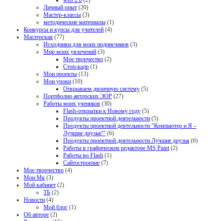
web 2.0
(2)
Личный опыт
(20)
Мастер-классы
(3)
методические материалы
(1)
Конкурсы и курсы для учителей
(4)
Мастерская
(77)
Исходники для моих подписчиков
(3)
Мир моих увлечений
(3)
Мое творчество
(2)
Стоп-кадр
(1)
Мои проекты
(13)
Мои уроки
(10)
Открываем двоичную систему
(5)
Портфолио авторских ЭОР
(27)
Работы моих учеников
(30)
Flash-открытки к Новому году
(5)
Продукты проектной деятельности
(5)
Продукты проектной деятельности "Компьютер и Я –
Лучшие друзья!"
(6)
Продукты проектной деятельности Лучшие друзья
(6)
Работы в графическом редакторе MS Paint
(2)
Работы во Flash
(1)
Сайтостроение
(7)
Мое творчество
(4)
Мои Мк
(3)
Мой кабинет
(2)
ТБ
(2)
Новости
(4)
Мой блог
(1)
Об авторе
(2)