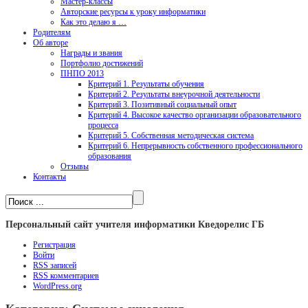
Мастер-классы
Авторские ресурсы к уроку информатики
Как это делаю я …
Родителям
Об авторе
Награды и звания
Портфолио достижений
ПНПО 2013
Критерий 1. Результаты обучения
Критерий 2. Результаты внеурочной деятельности
Критерий 3. Позитивный социальный опыт
Критерий 4. Высокое качество организации образовательного
процесса
Критерий 5. Собственная методическая система
Критерий 6. Непрерывность собственного профессионального
образования
Отзывы
Контакты
Персональный сайт учителя информатики Кведорелис ГБ
Регистрация
Войти
RSS
записей
RSS
комментариев
WordPress.org