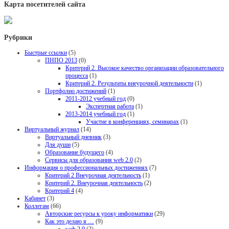
Карта посетителей сайта
Рубрики
Быстрые ссылки
(5)
ПНПО 2013
(0)
Критерий 2. Высокое качество организации образовательного
процесса
(1)
Критерий 2. Результаты внеурочной деятельности
(1)
Портфолио достижений
(1)
2011-2012 учебный год
(0)
Экспертная работа
(1)
2013-2014 учебный год
(1)
Участие в конференциях, семинарах
(1)
Виртуальный журнал
(14)
Виртуальный дневник
(3)
Для души
(5)
Образование будущего
(4)
Сервисы для образования web 2.0
(2)
Информация о профессиональных достижениях
(7)
Критерий 2 Внеурочная деятельность
(1)
Критерий 2. Внеурочная деятельность
(2)
Критерий 4
(4)
Кабинет
(3)
Коллегам
(66)
Авторские ресурсы к уроку информатики
(29)
Как это делаю я …
(9)