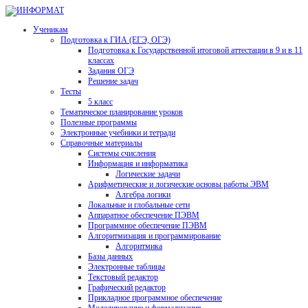
Ученикам
Подготовка к ГИА (ЕГЭ, ОГЭ)
Подготовка к Государственной итоговой аттестации в 9 и в 11
классах
Задания ОГЭ
Решение задач
Тесты
5 класс
Тематическое планирование уроков
Полезные программы
Электронные учебники и тетради
Справочные материалы
Системы счисления
Информация и информатика
Логические задачи
Арифметические и логические основы работы ЭВМ
Алгебра логики
Локальные и глобальные сети
Аппаратное обеспечение ПЭВМ
Программное обеспечение ПЭВМ
Алгоритмизация и программирование
Алгоритмика
Базы данных
Электронные таблицы
Текстовый редактор
Графический редактор
Прикладное программное обеспечение