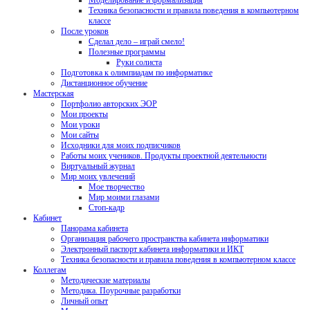
Моделирование и формализация
Техника безопасности и правила поведения в компьютерном
классе
После уроков
Сделал дело – играй смело!
Полезные программы
Руки солиста
Подготовка к олимпиадам по информатике
Дистанционное обучение
Мастерская
Портфолио авторских ЭОР
Мои проекты
Мои уроки
Мои сайты
Исходники для моих подписчиков
Работы моих учеников. Продукты проектной деятельности
Виртуальный журнал
Мир моих увлечений
Мое творчество
Мир моими глазами
Стоп-кадр
Кабинет
Панорама кабинета
Организация рабочего пространства кабинета информатики
Электронный паспорт кабинета информатики и ИКТ
Техника безопасности и правила поведения в компьютерном классе
Коллегам
Методические материалы
Методика. Поурочные разработки
Личный опыт