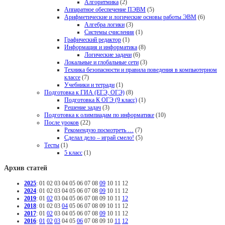
Алгоритмика
(2)
Аппаратное обеспечение ПЭВМ
(5)
Арифметические и логические основы работы ЭВМ
(6)
Алгебра логики
(3)
Системы счисления
(1)
Графический редактор
(1)
Информация и информатика
(8)
Логические задачи
(6)
Локальные и глобальные сети
(3)
Техника безопасности и правила поведения в компьютерном
классе
(7)
Учебники и тетради
(1)
Подготовка к ГИА (ЕГЭ, ОГЭ)
(8)
Подготовка К ОГЭ (9 класс)
(1)
Решение задач
(3)
Подготовка к олимпиадам по информатике
(10)
После уроков
(22)
Рекомендую посмотреть …
(7)
Сделал дело – играй смело!
(5)
Тесты
(1)
5 класс
(1)
Архив статей
2025
:
01
02
03
04
05
06
07
08
09
10
11
12
2024
:
01
02
03
04
05
06
07
08
09
10
11
12
2019
:
01
02
03
04
05
06
07
08
09
10
11
12
2018
:
01
02
03
04
05
06
07
08
09
10
11
12
2017
:
01
02
03
04
05
06
07
08
09
10
11
12
2016
:
01
02
03
04
05
06
07
08
09
10
11
12