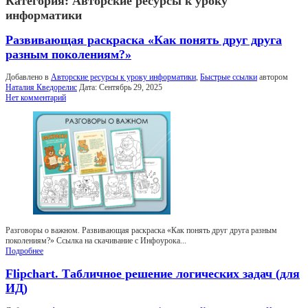
Категория:
Авторские ресурсы к уроку
информатики
Развивающая раскраска «Как понять друг друга
разным поколениям?»
Добавлено в
Авторские ресурсы к уроку информатики
,
Быстрые ссылки
автором
Наталия Кведорелис
Дата:
Сентябрь 29, 2025
Нет комментарий
Разговоры о важном. Развивающая раскраска «Как понять друг друга разным
поколениям?» Ссылка на скачивание с Инфоурока...
Подробнее
Flipchart. Табличное решение логических задач (для
ИД)