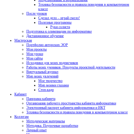
Моделирование и формализация
Техника безопасности и правила поведения в компьютерном
классе
После уроков
Сделал дело – играй смело!
Полезные программы
Руки солиста
Подготовка к олимпиадам по информатике
Дистанционное обучение
Мастерская
Портфолио авторских ЭОР
Мои проекты
Мои уроки
Мои сайты
Исходники для моих подписчиков
Работы моих учеников. Продукты проектной деятельности
Виртуальный журнал
Мир моих увлечений
Мое творчество
Мир моими глазами
Стоп-кадр
Кабинет
Панорама кабинета
Организация рабочего пространства кабинета информатики
Электронный паспорт кабинета информатики и ИКТ
Техника безопасности и правила поведения в компьютерном классе
Коллегам
Методические материалы
Методика. Поурочные разработки
Личный опыт