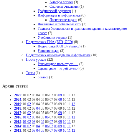
Алгебра логики
(3)
Системы счисления
(1)
Графический редактор
(1)
Информация и информатика
(8)
Логические задачи
(6)
Локальные и глобальные сети
(3)
Техника безопасности и правила поведения в компьютерном
классе
(7)
Учебники и тетради
(1)
Подготовка к ГИА (ЕГЭ, ОГЭ)
(8)
Подготовка К ОГЭ (9 класс)
(1)
Решение задач
(3)
Подготовка к олимпиадам по информатике
(10)
После уроков
(22)
Рекомендую посмотреть …
(7)
Сделал дело – играй смело!
(5)
Тесты
(1)
5 класс
(1)
Архив статей
2025
:
01
02
03
04
05
06
07
08
09
10
11
12
2024
:
01
02
03
04
05
06
07
08
09
10
11
12
2019
:
01
02
03
04
05
06
07
08
09
10
11
12
2018
:
01
02
03
04
05
06
07
08
09
10
11
12
2017
:
01
02
03
04
05
06
07
08
09
10
11
12
2016
:
01
02
03
04
05
06
07
08
09
10
11
12
2015
:
01
02
03
04
05
06
07
08
09
10
11
12
2014
:
01
02
03
04
05
06
07
08
09
10
11
12
2013
:
01
02
03
04
05
06
07
08
09
10
11
12