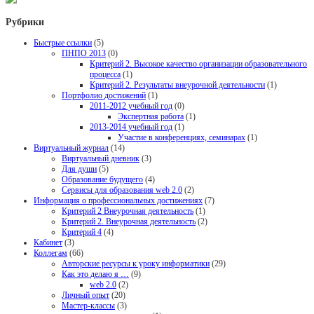
Рубрики
Быстрые ссылки
(5)
ПНПО 2013
(0)
Критерий 2. Высокое качество организации образовательного
процесса
(1)
Критерий 2. Результаты внеурочной деятельности
(1)
Портфолио достижений
(1)
2011-2012 учебный год
(0)
Экспертная работа
(1)
2013-2014 учебный год
(1)
Участие в конференциях, семинарах
(1)
Виртуальный журнал
(14)
Виртуальный дневник
(3)
Для души
(5)
Образование будущего
(4)
Сервисы для образования web 2.0
(2)
Информация о профессиональных достижениях
(7)
Критерий 2 Внеурочная деятельность
(1)
Критерий 2. Внеурочная деятельность
(2)
Критерий 4
(4)
Кабинет
(3)
Коллегам
(66)
Авторские ресурсы к уроку информатики
(29)
Как это делаю я …
(9)
web 2.0
(2)
Личный опыт
(20)
Мастер-классы
(3)