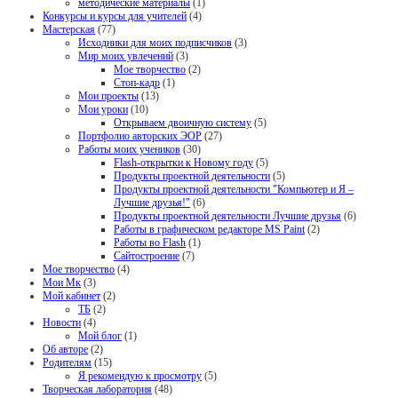
методические материалы
(1)
Конкурсы и курсы для учителей
(4)
Мастерская
(77)
Исходники для моих подписчиков
(3)
Мир моих увлечений
(3)
Мое творчество
(2)
Стоп-кадр
(1)
Мои проекты
(13)
Мои уроки
(10)
Открываем двоичную систему
(5)
Портфолио авторских ЭОР
(27)
Работы моих учеников
(30)
Flash-открытки к Новому году
(5)
Продукты проектной деятельности
(5)
Продукты проектной деятельности "Компьютер и Я –
Лучшие друзья!"
(6)
Продукты проектной деятельности Лучшие друзья
(6)
Работы в графическом редакторе MS Paint
(2)
Работы во Flash
(1)
Сайтостроение
(7)
Мое творчество
(4)
Мои Мк
(3)
Мой кабинет
(2)
ТБ
(2)
Новости
(4)
Мой блог
(1)
Об авторе
(2)
Родителям
(15)
Я рекомендую к просмотру
(5)
Творческая лаборатория
(48)