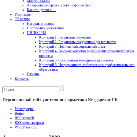
Мастер-классы
Авторские ресурсы к уроку информатики
Как это делаю я …
Родителям
Об авторе
Награды и звания
Портфолио достижений
ПНПО 2013
Критерий 1. Результаты обучения
Критерий 2. Результаты внеурочной деятельности
Критерий 3. Позитивный социальный опыт
Критерий 4. Высокое качество организации образовательного
процесса
Критерий 5. Собственная методическая система
Критерий 6. Непрерывность собственного профессионального
образования
Отзывы
Контакты
Персональный сайт учителя информатики Кведорелис ГБ
Регистрация
Войти
RSS
записей
RSS
комментариев
WordPress.org