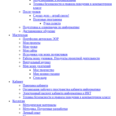
Моделирование и формализация
Техника безопасности и правила поведения в компьютерном
классе
После уроков
Сделал дело – играй смело!
Полезные программы
Руки солиста
Подготовка к олимпиадам по информатике
Дистанционное обучение
Мастерская
Портфолио авторских ЭОР
Мои проекты
Мои уроки
Мои сайты
Исходники для моих подписчиков
Работы моих учеников. Продукты проектной деятельности
Виртуальный журнал
Мир моих увлечений
Мое творчество
Мир моими глазами
Стоп-кадр
Кабинет
Панорама кабинета
Организация рабочего пространства кабинета информатики
Электронный паспорт кабинета информатики и ИКТ
Техника безопасности и правила поведения в компьютерном классе
Коллегам
Методические материалы
Методика. Поурочные разработки
Личный опыт