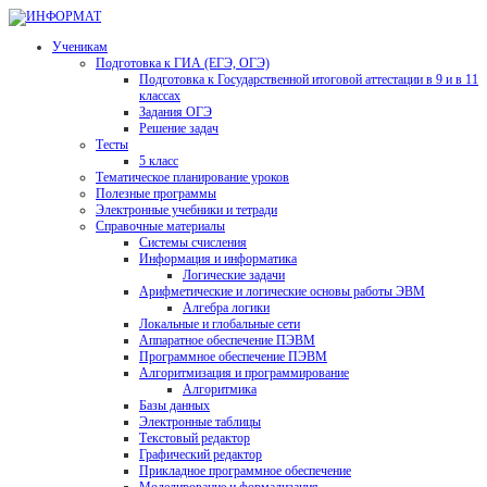
Ученикам
Подготовка к ГИА (ЕГЭ, ОГЭ)
Подготовка к Государственной итоговой аттестации в 9 и в 11
классах
Задания ОГЭ
Решение задач
Тесты
5 класс
Тематическое планирование уроков
Полезные программы
Электронные учебники и тетради
Справочные материалы
Системы счисления
Информация и информатика
Логические задачи
Арифметические и логические основы работы ЭВМ
Алгебра логики
Локальные и глобальные сети
Аппаратное обеспечение ПЭВМ
Программное обеспечение ПЭВМ
Алгоритмизация и программирование
Алгоритмика
Базы данных
Электронные таблицы
Текстовый редактор
Графический редактор
Прикладное программное обеспечение