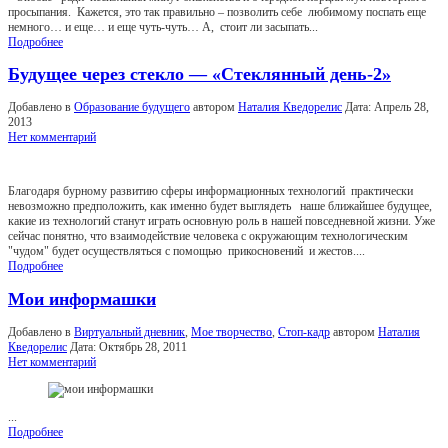
просыпания. Кажется, это так правильно – позволить себе любимому поспать еще
немного… и еще… и еще чуть-чуть… А, стоит ли засыпать...
Подробнее
Будущее через стекло — «Стеклянный день-2»
Добавлено в
Образование будущего
автором
Наталия Кведорелис
Дата:
Апрель 28,
2013
Нет комментарий
Благодаря бурному развитию сферы информационных технологий практически
невозможно предположить, как именно будет выглядеть наше ближайшее будущее,
какие из технологий станут играть основную роль в нашей повседневной жизни. Уже
сейчас понятно, что взаимодействие человека с окружающим технологическим
"чудом" будет осуществляться с помощью прикосновений и жестов....
Подробнее
Мои информашки
Добавлено в
Виртуальный дневник
,
Мое творчество
,
Стоп-кадр
автором
Наталия
Кведорелис
Дата:
Октябрь 28, 2011
Нет комментарий
...
Подробнее