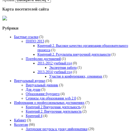
Карта посетителей сайта
Рубрики
Быстрые ссылки
(5)
ПНПО 2013
(0)
Критерий 2. Высокое качество организации образовательного
процесса
(1)
Критерий 2. Результаты внеурочной деятельности
(1)
Портфолио достижений
(1)
2011-2012 учебный год
(0)
Экспертная работа
(1)
2013-2014 учебный год
(1)
Участие в конференциях, семинарах
(1)
Виртуальный журнал
(14)
Виртуальный дневник
(3)
Для души
(5)
Образование будущего
(4)
Сервисы для образования web 2.0
(2)
Информация о профессиональных достижениях
(7)
Критерий 2 Внеурочная деятельность
(1)
Критерий 2. Внеурочная деятельность
(2)
Критерий 4
(4)
Кабинет
(3)
Коллегам
(66)
Авторские ресурсы к уроку информатики
(29)