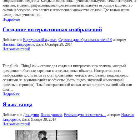
современного педагога. Каждый современный учитель пользуется сетью Интернет, и,
конечно, в своей профессиональной деятельности использует огромное количество
сайтов и ресурсов, что влечет к накоплению множества ссылок. Где только наши
находчивые учителя не...
Подробнее
Создание интерактивных изображений
Добавлено в
Виртуальный журнал
,
Сервисы для образования web 2.0
автором
Наталия Кведорелис
Дата:
Октябрь 29, 2014
Нет комментарий
ThingLink ThingLink – сервис для создания интерактивного плаката, который
превращает обычные картинки в интерактивные объекты. Интерактивность
изображения достигается за счет добавления меток с текстовыми подсказками,
ссылками на мультимедийные объекты (фото, видео, звуковой комментарий,
проекты с сервисов). Такой интерактивный плакат легко встроить на свой сайт или
блог....
Подробнее
Язык танца
Добавлено в
Для души
,
После уроков
,
Рекомендую посмотреть ...
автором
Наталия
Кведорелис
Дата:
Январь 30, 2014
Нет комментарий