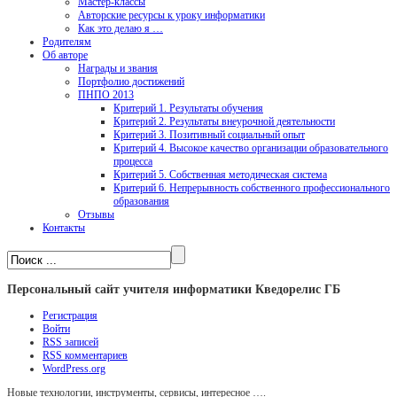
Мастер-классы
Авторские ресурсы к уроку информатики
Как это делаю я …
Родителям
Об авторе
Награды и звания
Портфолио достижений
ПНПО 2013
Критерий 1. Результаты обучения
Критерий 2. Результаты внеурочной деятельности
Критерий 3. Позитивный социальный опыт
Критерий 4. Высокое качество организации образовательного
процесса
Критерий 5. Собственная методическая система
Критерий 6. Непрерывность собственного профессионального
образования
Отзывы
Контакты
Персональный сайт учителя информатики Кведорелис ГБ
Регистрация
Войти
RSS
записей
RSS
комментариев
WordPress.org
Новые технологии, инструменты, сервисы, интересное ….