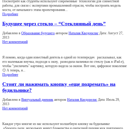
Посмотрите как студенты используют современные технологии для совместной
работы, для связи с экспертами промышленной отрасли, чтобы построить модель
моста, от начального этапа проектирования...
Подробнее
Будущее через стекло – “Стеклянный день”
Добавлено в
Образование будущего
автором
Наталия Кведорелис
Дата:
Август 27,
2013
Нет комментарий
Я помню, когда один известный деятель в одной из телепередач рассказывал, как
его маленькая внучка, подходя к окну, разводила пальчики по стеклу (как в iPad-е),
чтобы "увеличить" картинку, которую видела за окном. Вот оно, цифровое поколение
🙂 А теперь, и...
Подробнее
Стоит ли нажимать кнопку «еще подремать» на
будильнике?
Добавлено в
Виртуальный дневник
автором
Наталия Кведорелис
Дата:
Июль 29,
2013
Нет комментарий
Каждое утро многие из нас используют волшебную кнопку на будильнике
«Snooze» ради нескольких минут блаженства и очередной порции мук повторного