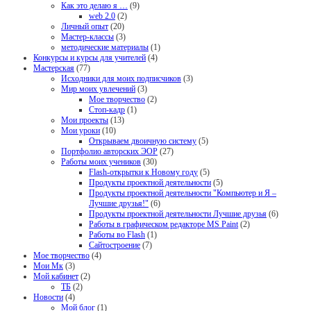
Как это делаю я …
(9)
web 2.0
(2)
Личный опыт
(20)
Мастер-классы
(3)
методические материалы
(1)
Конкурсы и курсы для учителей
(4)
Мастерская
(77)
Исходники для моих подписчиков
(3)
Мир моих увлечений
(3)
Мое творчество
(2)
Стоп-кадр
(1)
Мои проекты
(13)
Мои уроки
(10)
Открываем двоичную систему
(5)
Портфолио авторских ЭОР
(27)
Работы моих учеников
(30)
Flash-открытки к Новому году
(5)
Продукты проектной деятельности
(5)
Продукты проектной деятельности "Компьютер и Я –
Лучшие друзья!"
(6)
Продукты проектной деятельности Лучшие друзья
(6)
Работы в графическом редакторе MS Paint
(2)
Работы во Flash
(1)
Сайтостроение
(7)
Мое творчество
(4)
Мои Мк
(3)
Мой кабинет
(2)
ТБ
(2)
Новости
(4)
Мой блог
(1)