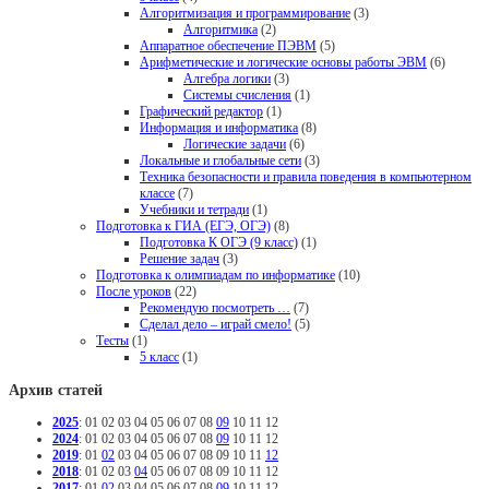
Алгоритмизация и программирование
(3)
Алгоритмика
(2)
Аппаратное обеспечение ПЭВМ
(5)
Арифметические и логические основы работы ЭВМ
(6)
Алгебра логики
(3)
Системы счисления
(1)
Графический редактор
(1)
Информация и информатика
(8)
Логические задачи
(6)
Локальные и глобальные сети
(3)
Техника безопасности и правила поведения в компьютерном
классе
(7)
Учебники и тетради
(1)
Подготовка к ГИА (ЕГЭ, ОГЭ)
(8)
Подготовка К ОГЭ (9 класс)
(1)
Решение задач
(3)
Подготовка к олимпиадам по информатике
(10)
После уроков
(22)
Рекомендую посмотреть …
(7)
Сделал дело – играй смело!
(5)
Тесты
(1)
5 класс
(1)
Архив статей
2025
:
01
02
03
04
05
06
07
08
09
10
11
12
2024
:
01
02
03
04
05
06
07
08
09
10
11
12
2019
:
01
02
03
04
05
06
07
08
09
10
11
12
2018
:
01
02
03
04
05
06
07
08
09
10
11
12
2017
:
01
02
03
04
05
06
07
08
09
10
11
12