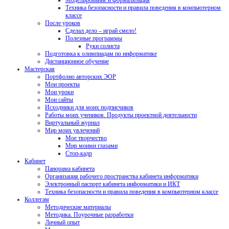
Моделирование и формализация
Техника безопасности и правила поведения в компьютерном
классе
После уроков
Сделал дело – играй смело!
Полезные программы
Руки солиста
Подготовка к олимпиадам по информатике
Дистанционное обучение
Мастерская
Портфолио авторских ЭОР
Мои проекты
Мои уроки
Мои сайты
Исходники для моих подписчиков
Работы моих учеников. Продукты проектной деятельности
Виртуальный журнал
Мир моих увлечений
Мое творчество
Мир моими глазами
Стоп-кадр
Кабинет
Панорама кабинета
Организация рабочего пространства кабинета информатики
Электронный паспорт кабинета информатики и ИКТ
Техника безопасности и правила поведения в компьютерном классе
Коллегам
Методические материалы
Методика. Поурочные разработки
Личный опыт