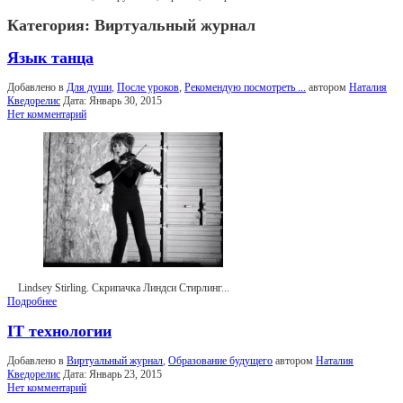
Категория:
Виртуальный журнал
Язык танца
Добавлено в
Для души
,
После уроков
,
Рекомендую посмотреть ...
автором
Наталия
Кведорелис
Дата:
Январь 30, 2015
Нет комментарий
Lindsey Stirling. Cкрипачка Линдси Стирлинг...
Подробнее
IT технологии
Добавлено в
Виртуальный журнал
,
Образование будущего
автором
Наталия
Кведорелис
Дата:
Январь 23, 2015
Нет комментарий