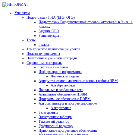
Ученикам
Подготовка к ГИА (ЕГЭ, ОГЭ)
Подготовка к Государственной итоговой аттестации в 9 и в 11
классах
Задания ОГЭ
Решение задач
Тесты
5 класс
Тематическое планирование уроков
Полезные программы
Электронные учебники и тетради
Справочные материалы
Системы счисления
Информация и информатика
Логические задачи
Арифметические и логические основы работы ЭВМ
Алгебра логики
Локальные и глобальные сети
Аппаратное обеспечение ПЭВМ
Программное обеспечение ПЭВМ
Алгоритмизация и программирование
Алгоритмика
Базы данных
Электронные таблицы
Текстовый редактор
Графический редактор
Прикладное программное обеспечение