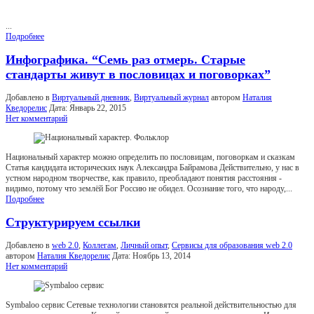
...
Подробнее
Инфографика. “Семь раз отмерь. Старые
стандарты живут в пословицах и поговорках”
Добавлено в
Виртуальный дневник
,
Виртуальный журнал
автором
Наталия
Кведорелис
Дата:
Январь 22, 2015
Нет комментарий
Национальный характер можно определить по пословицам, поговоркам и сказкам
Статья кандидата исторических наук Александра Байрамова Действительно, у нас в
устном народном творчестве, как правило, преобладают понятия расстояния -
видимо, потому что землёй Бог Россию не обидел. Осознание того, что народу,...
Подробнее
Структурируем ссылки
Добавлено в
web 2.0
,
Коллегам
,
Личный опыт
,
Сервисы для образования web 2.0
автором
Наталия Кведорелис
Дата:
Ноябрь 13, 2014
Нет комментарий
Symbaloo сервис Сетевые технологии становятся реальной действительностью для