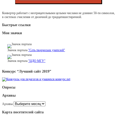
Конвертер работает с неотрицательными целыми числами не длиннее 50-ти символов,
в системах счисления от двоичной до тридцатишестиричной.
Быстрые ссылки
Мои значки
Значок портала
"Сеть творческих учителей"
Значок портала
"ЦДО МГУ"
Конкурс “Лучший сайт 2019”
Опросы
Архивы
Архивы
Карта посетителей сайта