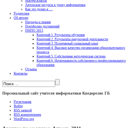
Мастер-классы
Авторские ресурсы к уроку информатики
Как это делаю я …
Родителям
Об авторе
Награды и звания
Портфолио достижений
ПНПО 2013
Критерий 1. Результаты обучения
Критерий 2. Результаты внеурочной деятельности
Критерий 3. Позитивный социальный опыт
Критерий 4. Высокое качество организации образовательного
процесса
Критерий 5. Собственная методическая система
Критерий 6. Непрерывность собственного профессионального
образования
Отзывы
Контакты
Персональный сайт учителя информатики Кведорелис ГБ
Регистрация
Войти
RSS
записей
RSS
комментариев
WordPress.org