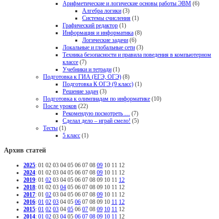
Арифметические и логические основы работы ЭВМ
(6)
Алгебра логики
(3)
Системы счисления
(1)
Графический редактор
(1)
Информация и информатика
(8)
Логические задачи
(6)
Локальные и глобальные сети
(3)
Техника безопасности и правила поведения в компьютерном
классе
(7)
Учебники и тетради
(1)
Подготовка к ГИА (ЕГЭ, ОГЭ)
(8)
Подготовка К ОГЭ (9 класс)
(1)
Решение задач
(3)
Подготовка к олимпиадам по информатике
(10)
После уроков
(22)
Рекомендую посмотреть …
(7)
Сделал дело – играй смело!
(5)
Тесты
(1)
5 класс
(1)
Архив статей
2025
:
01
02
03
04
05
06
07
08
09
10
11
12
2024
:
01
02
03
04
05
06
07
08
09
10
11
12
2019
:
01
02
03
04
05
06
07
08
09
10
11
12
2018
:
01
02
03
04
05
06
07
08
09
10
11
12
2017
:
01
02
03
04
05
06
07
08
09
10
11
12
2016
:
01
02
03
04
05
06
07
08
09
10
11
12
2015
:
01
02
03
04
05
06
07
08
09
10
11
12
2014
:
01
02
03
04
05
06
07
08
09
10
11
12