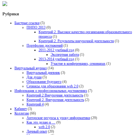
Рубрики
Быстрые ссылки
(5)
ПНПО 2013
(0)
Критерий 2. Высокое качество организации образовательного
процесса
(1)
Критерий 2. Результаты внеурочной деятельности
(1)
Портфолио достижений
(1)
2011-2012 учебный год
(0)
Экспертная работа
(1)
2013-2014 учебный год
(1)
Участие в конференциях, семинарах
(1)
Виртуальный журнал
(14)
Виртуальный дневник
(3)
Для души
(5)
Образование будущего
(4)
Сервисы для образования web 2.0
(2)
Информация о профессиональных достижениях
(7)
Критерий 2 Внеурочная деятельность
(1)
Критерий 2. Внеурочная деятельность
(2)
Критерий 4
(4)
Кабинет
(3)
Коллегам
(66)
Авторские ресурсы к уроку информатики
(29)
Как это делаю я …
(9)
web 2.0
(2)
Личный опыт
(20)