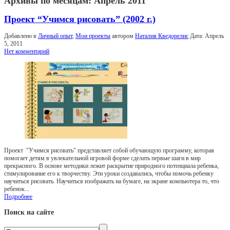
Архивы по месяцам:
Апрель 2011
Проект “Учимся рисовать” (2002 г.)
Добавлено в
Личный опыт
,
Мои проекты
автором
Наталия Кведорелис
Дата:
Апрель
5, 2011
Нет комментарий
Проект "Учимся рисовать" представляет собой обучающую программу, которая
помогает детям в увлекательной игровой форме сделать первые шаги в мир
прекрасного. В основе методики лежит раскрытие природного потенциала ребенка,
стимулирование его к творчеству. Эти уроки создавались, чтобы помочь ребенку
научиться рисовать. Научиться изображать на бумаге, на экране компьютера то, что
ребенок...
Подробнее
Поиск на сайте