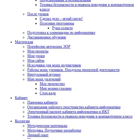
Моделирование и формализация
Техника безопасности и правила поведения в компьютерном
классе
После уроков
Сделал дело – играй смело!
Полезные программы
Руки солиста
Подготовка к олимпиадам по информатике
Дистанционное обучение
Мастерская
Портфолио авторских ЭОР
Мои проекты
Мои уроки
Мои сайты
Исходники для моих подписчиков
Работы моих учеников. Продукты проектной деятельности
Виртуальный журнал
Мир моих увлечений
Мое творчество
Мир моими глазами
Стоп-кадр
Кабинет
Панорама кабинета
Организация рабочего пространства кабинета информатики
Электронный паспорт кабинета информатики и ИКТ
Техника безопасности и правила поведения в компьютерном классе
Коллегам
Методические материалы
Методика. Поурочные разработки
Личный опыт