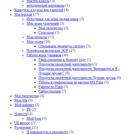
Мастер-классы
(3)
методические материалы
(1)
Конкурсы и курсы для учителей
(4)
Мастерская
(77)
Исходники для моих подписчиков
(3)
Мир моих увлечений
(3)
Мое творчество
(2)
Стоп-кадр
(1)
Мои проекты
(13)
Мои уроки
(10)
Открываем двоичную систему
(5)
Портфолио авторских ЭОР
(27)
Работы моих учеников
(30)
Flash-открытки к Новому году
(5)
Продукты проектной деятельности
(5)
Продукты проектной деятельности "Компьютер и Я –
Лучшие друзья!"
(6)
Продукты проектной деятельности Лучшие друзья
(6)
Работы в графическом редакторе MS Paint
(2)
Работы во Flash
(1)
Сайтостроение
(7)
Мое творчество
(4)
Мои Мк
(3)
Мой кабинет
(2)
ТБ
(2)
Новости
(4)
Мой блог
(1)
Об авторе
(2)
Родителям
(15)
Я рекомендую к просмотру
(5)