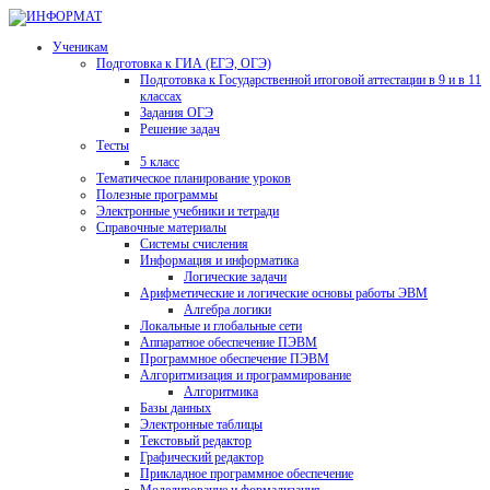
Ученикам
Подготовка к ГИА (ЕГЭ, ОГЭ)
Подготовка к Государственной итоговой аттестации в 9 и в 11
классах
Задания ОГЭ
Решение задач
Тесты
5 класс
Тематическое планирование уроков
Полезные программы
Электронные учебники и тетради
Справочные материалы
Системы счисления
Информация и информатика
Логические задачи
Арифметические и логические основы работы ЭВМ
Алгебра логики
Локальные и глобальные сети
Аппаратное обеспечение ПЭВМ
Программное обеспечение ПЭВМ
Алгоритмизация и программирование
Алгоритмика
Базы данных
Электронные таблицы
Текстовый редактор
Графический редактор
Прикладное программное обеспечение