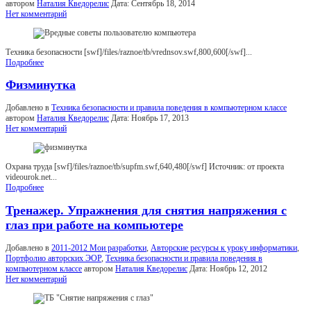
автором
Наталия Кведорелис
Дата:
Сентябрь 18, 2014
Нет комментарий
Техника безопасности [swf]/files/raznoe/tb/vrednsov.swf,800,600[/swf]...
Подробнее
Физминутка
Добавлено в
Техника безопасности и правила поведения в компьютерном классе
автором
Наталия Кведорелис
Дата:
Ноябрь 17, 2013
Нет комментарий
Охрана труда [swf]/files/raznoe/tb/supfm.swf,640,480[/swf] Источник: от проекта
videourok.net...
Подробнее
Тренажер. Упражнения для снятия напряжения с
глаз при работе на компьютере
Добавлено в
2011-2012 Мои разработки
,
Авторские ресурсы к уроку информатики
,
Портфолио авторских ЭОР
,
Техника безопасности и правила поведения в
компьютерном классе
автором
Наталия Кведорелис
Дата:
Ноябрь 12, 2012
Нет комментарий