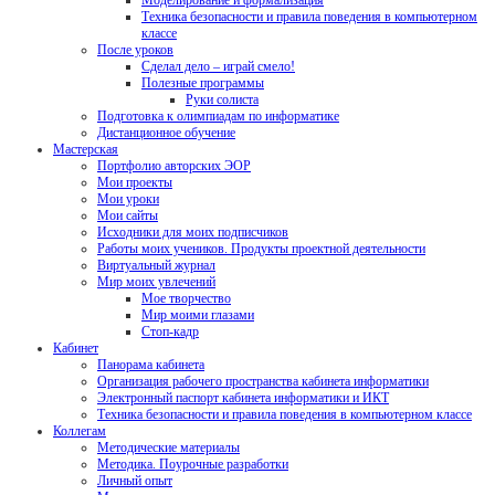
Моделирование и формализация
Техника безопасности и правила поведения в компьютерном
классе
После уроков
Сделал дело – играй смело!
Полезные программы
Руки солиста
Подготовка к олимпиадам по информатике
Дистанционное обучение
Мастерская
Портфолио авторских ЭОР
Мои проекты
Мои уроки
Мои сайты
Исходники для моих подписчиков
Работы моих учеников. Продукты проектной деятельности
Виртуальный журнал
Мир моих увлечений
Мое творчество
Мир моими глазами
Стоп-кадр
Кабинет
Панорама кабинета
Организация рабочего пространства кабинета информатики
Электронный паспорт кабинета информатики и ИКТ
Техника безопасности и правила поведения в компьютерном классе
Коллегам
Методические материалы
Методика. Поурочные разработки
Личный опыт