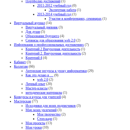
Портфолио достижений
(1)
2011-2012 учебный год
(0)
Экспертная работа
(1)
2013-2014 учебный год
(1)
Участие в конференциях, семинарах
(1)
Виртуальный журнал
(14)
Виртуальный дневник
(3)
Для души
(5)
Образование будущего
(4)
Сервисы для образования web 2.0
(2)
Информация о профессиональных достижениях
(7)
Критерий 2 Внеурочная деятельность
(1)
Критерий 2. Внеурочная деятельность
(2)
Критерий 4
(4)
Кабинет
(3)
Коллегам
(66)
Авторские ресурсы к уроку информатики
(29)
Как это делаю я …
(9)
web 2.0
(2)
Личный опыт
(20)
Мастер-классы
(3)
методические материалы
(1)
Конкурсы и курсы для учителей
(4)
Мастерская
(77)
Исходники для моих подписчиков
(3)
Мир моих увлечений
(3)
Мое творчество
(2)
Стоп-кадр
(1)
Мои проекты
(13)
Мои уроки
(10)