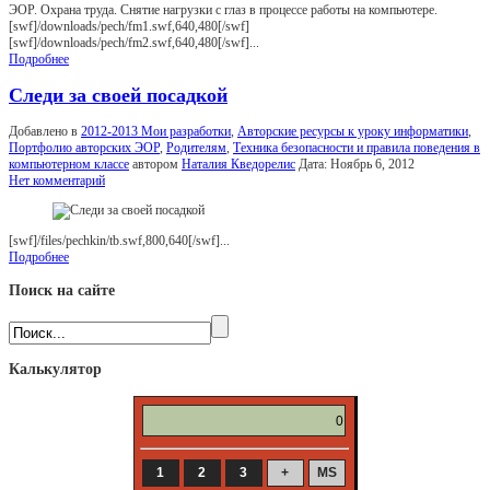
ЭОР. Охрана труда. Снятие нагрузки c глаз в процессе работы на компьютере.
[swf]/downloads/pech/fm1.swf,640,480[/swf]
[swf]/downloads/pech/fm2.swf,640,480[/swf]...
Подробнее
Следи за своей посадкой
Добавлено в
2012-2013 Мои разработки
,
Авторские ресурсы к уроку информатики
,
Портфолио авторских ЭОР
,
Родителям
,
Техника безопасности и правила поведения в
компьютерном классе
автором
Наталия Кведорелис
Дата:
Ноябрь 6, 2012
Нет комментарий
[swf]/files/pechkin/tb.swf,800,640[/swf]...
Подробнее
Поиск на сайте
Калькулятор