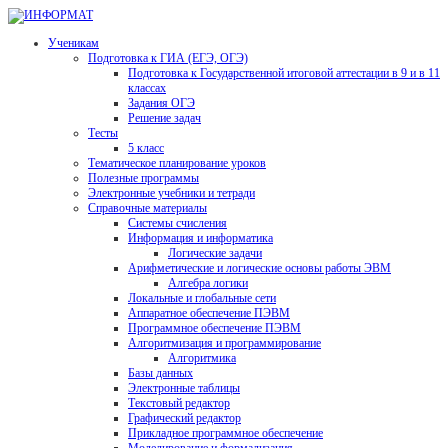
Ученикам
Подготовка к ГИА (ЕГЭ, ОГЭ)
Подготовка к Государственной итоговой аттестации в 9 и в 11
классах
Задания ОГЭ
Решение задач
Тесты
5 класс
Тематическое планирование уроков
Полезные программы
Электронные учебники и тетради
Справочные материалы
Системы счисления
Информация и информатика
Логические задачи
Арифметические и логические основы работы ЭВМ
Алгебра логики
Локальные и глобальные сети
Аппаратное обеспечение ПЭВМ
Программное обеспечение ПЭВМ
Алгоритмизация и программирование
Алгоритмика
Базы данных
Электронные таблицы
Текстовый редактор
Графический редактор
Прикладное программное обеспечение