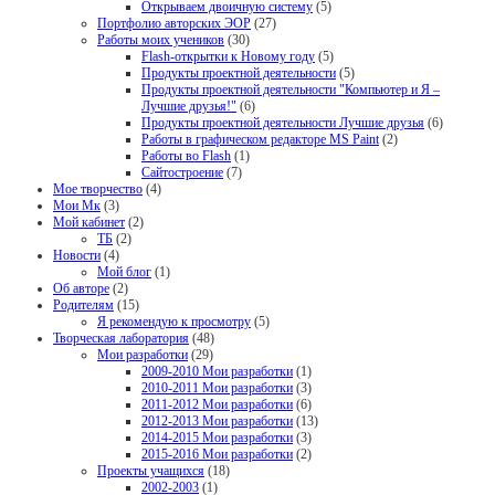
Открываем двоичную систему
(5)
Портфолио авторских ЭОР
(27)
Работы моих учеников
(30)
Flash-открытки к Новому году
(5)
Продукты проектной деятельности
(5)
Продукты проектной деятельности "Компьютер и Я –
Лучшие друзья!"
(6)
Продукты проектной деятельности Лучшие друзья
(6)
Работы в графическом редакторе MS Paint
(2)
Работы во Flash
(1)
Сайтостроение
(7)
Мое творчество
(4)
Мои Мк
(3)
Мой кабинет
(2)
ТБ
(2)
Новости
(4)
Мой блог
(1)
Об авторе
(2)
Родителям
(15)
Я рекомендую к просмотру
(5)
Творческая лаборатория
(48)
Мои разработки
(29)
2009-2010 Мои разработки
(1)
2010-2011 Мои разработки
(3)
2011-2012 Мои разработки
(6)
2012-2013 Мои разработки
(13)
2014-2015 Мои разработки
(3)
2015-2016 Мои разработки
(2)
Проекты учащихся
(18)
2002-2003
(1)