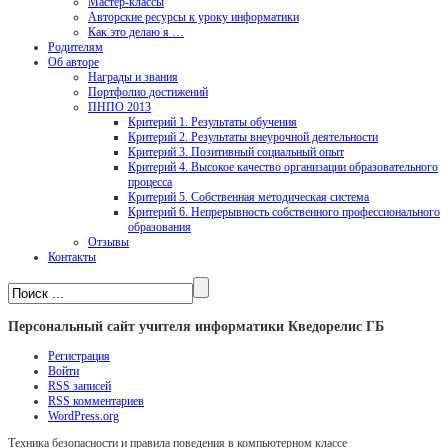
Мастер-классы
Авторские ресурсы к уроку информатики
Как это делаю я …
Родителям
Об авторе
Награды и звания
Портфолио достижений
ПНПО 2013
Критерий 1. Результаты обучения
Критерий 2. Результаты внеурочной деятельности
Критерий 3. Позитивный социальный опыт
Критерий 4. Высокое качество организации образовательного
процесса
Критерий 5. Собственная методическая система
Критерий 6. Непрерывность собственного профессионального
образования
Отзывы
Контакты
Персональный сайт учителя информатики Кведорелис ГБ
Регистрация
Войти
RSS
записей
RSS
комментариев
WordPress.org
Техника безопасности и правила поведения в компьютерном классе