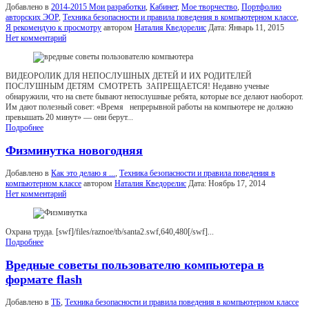
Добавлено в
2014-2015 Мои разработки
,
Кабинет
,
Мое творчество
,
Портфолио
авторских ЭОР
,
Техника безопасности и правила поведения в компьютерном классе
,
Я рекомендую к просмотру
автором
Наталия Кведорелис
Дата:
Январь 11, 2015
Нет комментарий
ВИДЕОРОЛИК ДЛЯ НЕПОСЛУШНЫХ ДЕТЕЙ И ИХ РОДИТЕЛЕЙ
ПОСЛУШНЫМ ДЕТЯМ СМОТРЕТЬ ЗАПРЕЩАЕТСЯ! Недавно ученые
обнаружили, что на свете бывают непослушные ребята, которые все делают наоборот.
Им дают полезный совет: «Время непрерывной работы на компьютере не должно
превышать 20 минут» — они берут...
Подробнее
Физминутка новогодняя
Добавлено в
Как это делаю я ...
,
Техника безопасности и правила поведения в
компьютерном классе
автором
Наталия Кведорелис
Дата:
Ноябрь 17, 2014
Нет комментарий
Охрана труда. [swf]/files/raznoe/tb/santa2.swf,640,480[/swf]...
Подробнее
Вредные советы пользователю компьютера в
формате flash
Добавлено в
ТБ
,
Техника безопасности и правила поведения в компьютерном классе