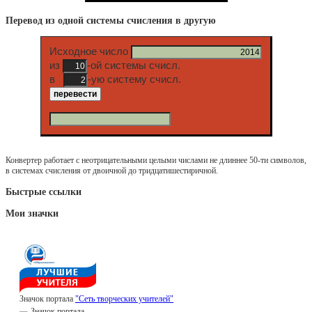
Перевод из одной системы счисления в другую
Исходное число
из
-ой системы счисл.
в
-ую систему счисл.
Конвертер работает с неотрицательными целыми числами не длиннее 50-ти символов,
в системах счисления от двоичной до тридцатишестиричной.
Быстрые ссылки
Мои значки
Значок портала
"Сеть творческих учителей"