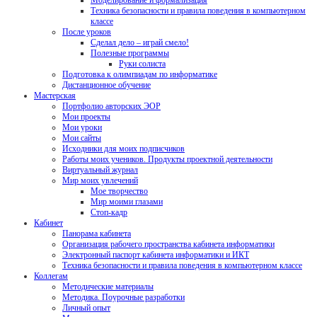
Моделирование и формализация
Техника безопасности и правила поведения в компьютерном
классе
После уроков
Сделал дело – играй смело!
Полезные программы
Руки солиста
Подготовка к олимпиадам по информатике
Дистанционное обучение
Мастерская
Портфолио авторских ЭОР
Мои проекты
Мои уроки
Мои сайты
Исходники для моих подписчиков
Работы моих учеников. Продукты проектной деятельности
Виртуальный журнал
Мир моих увлечений
Мое творчество
Мир моими глазами
Стоп-кадр
Кабинет
Панорама кабинета
Организация рабочего пространства кабинета информатики
Электронный паспорт кабинета информатики и ИКТ
Техника безопасности и правила поведения в компьютерном классе
Коллегам
Методические материалы
Методика. Поурочные разработки
Личный опыт