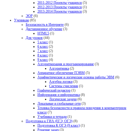
2011-2012 Проекты учащихся
(5)
2012-2013 Проекты учащихся
(1)
2013-2014 Проекты учащихся
(3)
ЭОР
(6)
Ученикам
(85)
Безопасность в Интернете
(6)
Дистанционное обучение
(3)
HTML5
(1)
Для уроков
(44)
5 класс
(1)
6 класс
(2)
7 класс
(2)
8 класс
(1)
9 класс
(4)
Алгоритмизация и программирование
(3)
Алгоритмика
(2)
Аппаратное обеспечение ПЭВМ
(5)
Арифметические и логические основы работы ЭВМ
(6)
Алгебра логики
(3)
Системы счисления
(1)
Графический редактор
(1)
Информация и информатика
(8)
Логические задачи
(6)
Локальные и глобальные сети
(3)
Техника безопасности и правила поведения в компьютерном
классе
(7)
Учебники и тетради
(1)
Подготовка к ГИА (ЕГЭ, ОГЭ)
(8)
Подготовка К ОГЭ (9 класс)
(1)
Решение задач
(3)