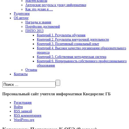
Мастер-классы
Авторские ресурсы к уроку информатики
Как это делаю я …
Родителям
Об авторе
Награды и звания
Портфолио достижений
ПНПО 2013
Критерий 1. Результаты обучения
Критерий 2. Результаты внеурочной деятельности
Критерий 3. Позитивный социальный опыт
Критерий 4. Высокое качество организации образовательного
процесса
Критерий 5. Собственная методическая система
Критерий 6. Непрерывность собственного профессионального
образования
Отзывы
Контакты
Персональный сайт учителя информатики Кведорелис ГБ
Регистрация
Войти
RSS
записей
RSS
комментариев
WordPress.org