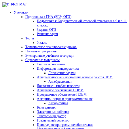
Ученикам
Подготовка к ГИА (ЕГЭ, ОГЭ)
Подготовка к Государственной итоговой аттестации в 9 и в 11
классах
Задания ОГЭ
Решение задач
Тесты
5 класс
Тематическое планирование уроков
Полезные программы
Электронные учебники и тетради
Справочные материалы
Системы счисления
Информация и информатика
Логические задачи
Арифметические и логические основы работы ЭВМ
Алгебра логики
Локальные и глобальные сети
Аппаратное обеспечение ПЭВМ
Программное обеспечение ПЭВМ
Алгоритмизация и программирование
Алгоритмика
Базы данных
Электронные таблицы
Текстовый редактор
Графический редактор
Прикладное программное обеспечение