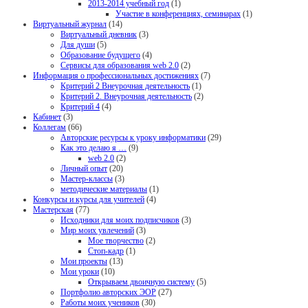
2013-2014 учебный год
(1)
Участие в конференциях, семинарах
(1)
Виртуальный журнал
(14)
Виртуальный дневник
(3)
Для души
(5)
Образование будущего
(4)
Сервисы для образования web 2.0
(2)
Информация о профессиональных достижениях
(7)
Критерий 2 Внеурочная деятельность
(1)
Критерий 2. Внеурочная деятельность
(2)
Критерий 4
(4)
Кабинет
(3)
Коллегам
(66)
Авторские ресурсы к уроку информатики
(29)
Как это делаю я …
(9)
web 2.0
(2)
Личный опыт
(20)
Мастер-классы
(3)
методические материалы
(1)
Конкурсы и курсы для учителей
(4)
Мастерская
(77)
Исходники для моих подписчиков
(3)
Мир моих увлечений
(3)
Мое творчество
(2)
Стоп-кадр
(1)
Мои проекты
(13)
Мои уроки
(10)
Открываем двоичную систему
(5)
Портфолио авторских ЭОР
(27)
Работы моих учеников
(30)