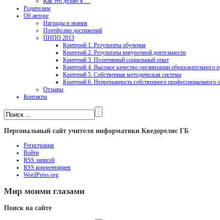
Как это делаю я …
Родителям
Об авторе
Награды и звания
Портфолио достижений
ПНПО 2013
Критерий 1. Результаты обучения
Критерий 2. Результаты внеурочной деятельности
Критерий 3. Позитивный социальный опыт
Критерий 4. Высокое качество организации образовательного п
Критерий 5. Собственная методическая система
Критерий 6. Непрерывность собственного профессионального 
Отзывы
Контакты
Персональный сайт учителя информатики Кведорелис ГБ
Регистрация
Войти
RSS
записей
RSS
комментариев
WordPress.org
Мир моими глазами
Поиск на сайте