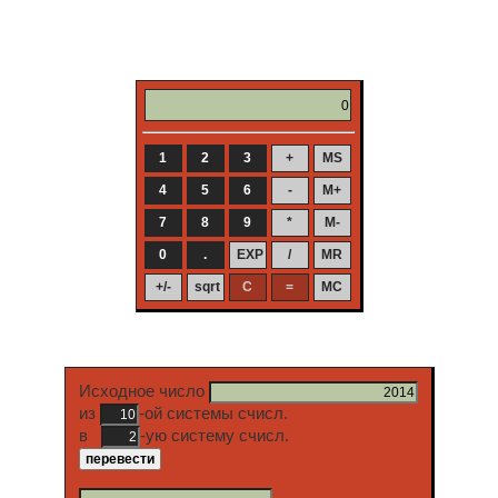
Исходное число
из
-ой системы счисл.
в
-ую систему счисл.