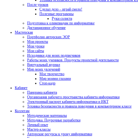
Техника безопасности и правила поведения в компьютерном кл
После уроков
Сделал дело – играй смело!
Полезные программы
Руки солиста
Подготовка к олимпиадам по информатике
Дистанционное обучение
Мастерская
Портфолио авторских ЭОР
Мои проекты
Мои уроки
Мои сайты
Исходники для моих подписчиков
Работы моих учеников. Продукты проектной деятельности
Виртуальный журнал
Мир моих увлечений
Мое творчество
Мир моими глазами
Стоп-кадр
Кабинет
Панорама кабинета
Организация рабочего пространства кабинета информатики
Электронный паспорт кабинета информатики и ИКТ
Техника безопасности и правила поведения в компьютерном классе
Коллегам
Методические материалы
Методика. Поурочные разработки
Личный опыт
Мастер-классы
Авторские ресурсы к уроку информатики