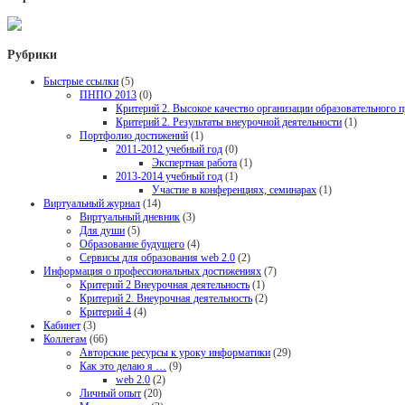
Рубрики
Быстрые ссылки
(5)
ПНПО 2013
(0)
Критерий 2. Высокое качество организации образовательного п
Критерий 2. Результаты внеурочной деятельности
(1)
Портфолио достижений
(1)
2011-2012 учебный год
(0)
Экспертная работа
(1)
2013-2014 учебный год
(1)
Участие в конференциях, семинарах
(1)
Виртуальный журнал
(14)
Виртуальный дневник
(3)
Для души
(5)
Образование будущего
(4)
Сервисы для образования web 2.0
(2)
Информация о профессиональных достижениях
(7)
Критерий 2 Внеурочная деятельность
(1)
Критерий 2. Внеурочная деятельность
(2)
Критерий 4
(4)
Кабинет
(3)
Коллегам
(66)
Авторские ресурсы к уроку информатики
(29)
Как это делаю я …
(9)
web 2.0
(2)
Личный опыт
(20)