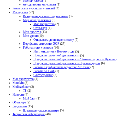
Мастер-классы
(3)
методические материалы
(1)
Конкурсы и курсы для учителей
(4)
Мастерская
(77)
Исходники для моих подписчиков
(3)
Мир моих увлечений
(3)
Мое творчество
(2)
Стоп-кадр
(1)
Мои проекты
(13)
Мои уроки
(10)
Открываем двоичную систему
(5)
Портфолио авторских ЭОР
(27)
Работы моих учеников
(30)
Flash-открытки к Новому году
(5)
Продукты проектной деятельности
(5)
Продукты проектной деятельности "Компьютер и Я – Лучшие д
Продукты проектной деятельности Лучшие друзья
(6)
Работы в графическом редакторе MS Paint
(2)
Работы во Flash
(1)
Сайтостроение
(7)
Мое творчество
(4)
Мои Мк
(3)
Мой кабинет
(2)
ТБ
(2)
Новости
(4)
Мой блог
(1)
Об авторе
(2)
Родителям
(15)
Я рекомендую к просмотру
(5)
Творческая лаборатория
(48)