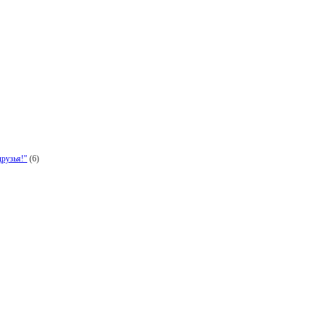
рузья!"
(6)