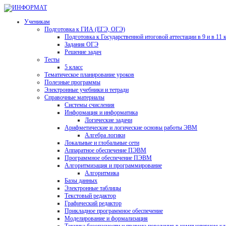
Ученикам
Подготовка к ГИА (ЕГЭ, ОГЭ)
Подготовка к Государственной итоговой аттестации в 9 и в 11 
Задания ОГЭ
Решение задач
Тесты
5 класс
Тематическое планирование уроков
Полезные программы
Электронные учебники и тетради
Справочные материалы
Системы счисления
Информация и информатика
Логические задачи
Арифметические и логические основы работы ЭВМ
Алгебра логики
Локальные и глобальные сети
Аппаратное обеспечение ПЭВМ
Программное обеспечение ПЭВМ
Алгоритмизация и программирование
Алгоритмика
Базы данных
Электронные таблицы
Текстовый редактор
Графический редактор
Прикладное программное обеспечение
Моделирование и формализация