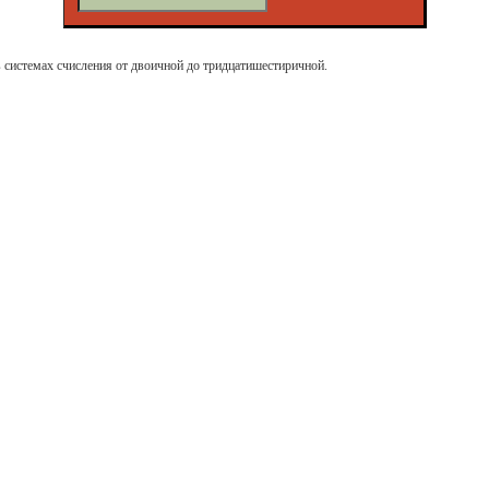
в системах счисления от двоичной до тридцатишестиричной.