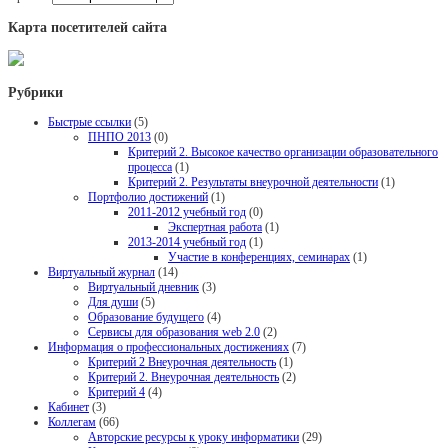
Карта посетителей сайта
Рубрики
Быстрые ссылки
(5)
ПНПО 2013
(0)
Критерий 2. Высокое качество организации образовательного
процесса
(1)
Критерий 2. Результаты внеурочной деятельности
(1)
Портфолио достижений
(1)
2011-2012 учебный год
(0)
Экспертная работа
(1)
2013-2014 учебный год
(1)
Участие в конференциях, семинарах
(1)
Виртуальный журнал
(14)
Виртуальный дневник
(3)
Для души
(5)
Образование будущего
(4)
Сервисы для образования web 2.0
(2)
Информация о профессиональных достижениях
(7)
Критерий 2 Внеурочная деятельность
(1)
Критерий 2. Внеурочная деятельность
(2)
Критерий 4
(4)
Кабинет
(3)
Коллегам
(66)
Авторские ресурсы к уроку информатики
(29)