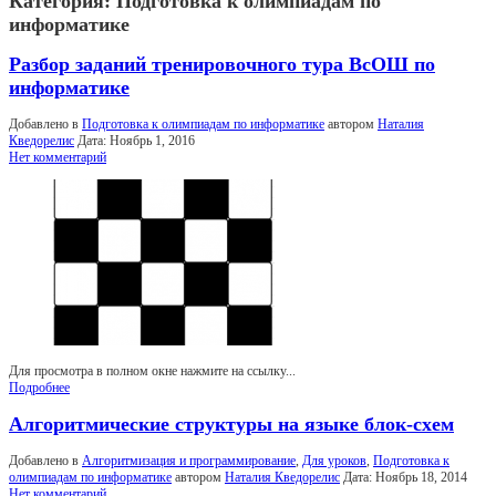
Категория:
Подготовка к олимпиадам по
информатике
Разбор заданий тренировочного тура ВсОШ по
информатике
Добавлено в
Подготовка к олимпиадам по информатике
автором
Наталия
Кведорелис
Дата:
Ноябрь 1, 2016
Нет комментарий
Для просмотра в полном окне нажмите на ссылку...
Подробнее
Алгоритмические структуры на языке блок-схем
Добавлено в
Алгоритмизация и программирование
,
Для уроков
,
Подготовка к
олимпиадам по информатике
автором
Наталия Кведорелис
Дата:
Ноябрь 18, 2014
Нет комментарий