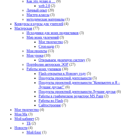
Как это делаю я …
(9)
web 2.0
(2)
Личный опыт
(20)
Мастер-классы
(3)
методические материалы
(1)
Конкурсы и курсы для учителей
(4)
Мастерская
(77)
Исходники для моих подписчиков
(3)
Мир моих увлечений
(3)
Мое творчество
(2)
Стоп-кадр
(1)
Мои проекты
(13)
Мои уроки
(10)
Открываем двоичную систему
(5)
Портфолио авторских ЭОР
(27)
Работы моих учеников
(30)
Flash-открытки к Новому году
(5)
Продукты проектной деятельности
(5)
Продукты проектной деятельности "Компьютер и Я –
Лучшие друзья!"
(6)
Продукты проектной деятельности Лучшие друзья
(6)
Работы в графическом редакторе MS Paint
(2)
Работы во Flash
(1)
Сайтостроение
(7)
Мое творчество
(4)
Мои Мк
(3)
Мой кабинет
(2)
ТБ
(2)
Новости
(4)
Мой блог
(1)