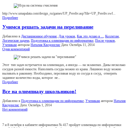
http://www.umapalata.com/design_ru/games/UP_Pereliv.asp?file=UP_Pereliv.swf...
Подробнее
Учимся решать задачи на переливание
Добавлено в
Дистанционное обучение
,
Для уроков
,
Как это делаю я ...
,
Коллегам
,
Логические задачи
,
Подготовка к олимпиадам по информатике
,
После уроков
,
Ученикам
автором
Наталия Кведорелис
Дата:
Октябрь 11, 2014
Один комментарий
Этот тип задач встречается на олимпиадах, а иногда — на экзаменах. Даны несколько
сосудов разной емкости. Наполнить сосуды можно из крана. Лишнюю воду можно
выливать в раковину. Необходимо, переливая воду из сосуда в сосуд, отмерить
заданное количество воды, которое не...
Подробнее
Все на олимпиаду школьников!
Добавлено в
Подготовка к олимпиадам по информатике
,
Ученикам
автором
Наталия
Кведорелис
Дата:
Октябрь 1, 2014
Нет комментарий
7 и 8 октября в кабинете информатики № 417 пройдет олимпиада по информатики