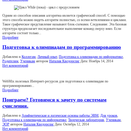
Одним из способов описания алгоритма является графический способ. С помощью
этого способа можно видеть алгоритм полностью, со всеми ветвлениями и циклами.
Такое графическое представление называют блок-схемами. Следование. Эта базовая
структура предполагает последовательное выполнение команд сверху вниз. Если
алгоритм состоит только...
Подробнее
Подготовка к олимпиадам по программированию
Добавлено в
Коллегам
,
Личный опыт
,
Подготовка к олимпиадам по информатике
,
Родителям
,
Ученикам
автором
Наталия Кведорелис
Дата:
Ноябрь 14, 2014
Нет комментарий
WebMix полезных Интернет-ресурсов для подготовки к олимпиадам по
программированию...
Подробнее
Поиграем? Готовимся к зачету по системам
счисления.
Добавлено в
Арифметические и логические основы работы ЭВМ
,
Для уроков
,
Подготовка к олимпиадам по информатике
,
Творческая лаборатория
,
Ученикам
,
ЭОР
автором
Наталия Кведорелис
Дата:
Октябрь 12, 2014
Нет комментарий