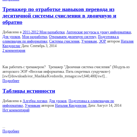
Тренажер по отработке навыков перевода из
десятичной системы счисления в двоичную и
обратно
Добавлено в
2011-2012 Мои разработки
,
Авторские ресурсы к уроку информатики
,
Для уроков
,
Мои разработки
,
Открываем двоичную систему
,
Подготовка к
олимпиадам по информатике
,
Системы счисления
,
Ученикам
,
ЭОР
автором
Наталия
Кведорелис
Дата:
Сентябрь 3, 2014
2 комментария
Как работать с тренажером? Тренажер "Двоичная система счисления" (Модуль из
авторского ЭОР «Веселая информатика. Пять секретных сундучков»)
[swf]/downloads/eor_Mashka/Kvedorelis_trenagor.swf,640,480[/swf]...
Подробнее
Таблицы истинности
Добавлено в
Алгебра логики
,
Для уроков
,
Подготовка к олимпиадам по
информатике
,
Ученикам
автором
Наталия Кведорелис
Дата:
Август 14, 2014
Нет комментарий
...
Подробнее