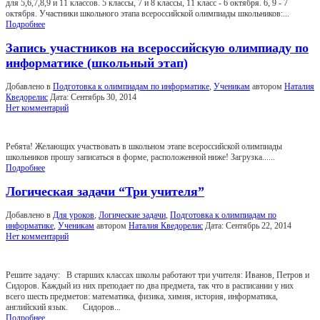
для 5,6,7,8,9 и 11 классов. 5 классы, 7 и 8 классы, 11 класс - 6 октября. 6, 9 - 7
октября. Участники школьного этапа всероссийской олимпиады школьников:...
Подробнее
Запись участников на всероссийскую олимпиаду по
информатике (школьный этап)
Добавлено в
Подготовка к олимпиадам по информатике
,
Ученикам
автором
Наталия
Кведорелис
Дата:
Сентябрь 30, 2014
Нет комментарий
Ребята! Желающих участвовать в школьном этапе всероссийской олимпиады
школьников прошу записаться в форме, расположенной ниже! Загрузка......
Подробнее
Логическая задачи “Три учителя”
Добавлено в
Для уроков
,
Логические задачи
,
Подготовка к олимпиадам по
информатике
,
Ученикам
автором
Наталия Кведорелис
Дата:
Сентябрь 22, 2014
Нет комментарий
Решите задачу: В старших классах школы работают три учителя: Иванов, Петров и
Сидоров. Каждый из них преподает по два предмета, так что в расписании у них
всего шесть предметов: математика, физика, химия, история, информатика,
английский язык. Сидоров...
Подробнее