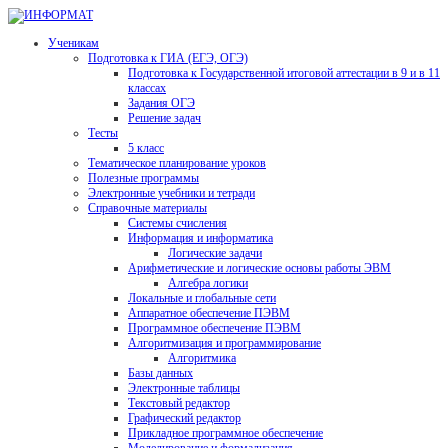
Ученикам
Подготовка к ГИА (ЕГЭ, ОГЭ)
Подготовка к Государственной итоговой аттестации в 9 и в 11
классах
Задания ОГЭ
Решение задач
Тесты
5 класс
Тематическое планирование уроков
Полезные программы
Электронные учебники и тетради
Справочные материалы
Системы счисления
Информация и информатика
Логические задачи
Арифметические и логические основы работы ЭВМ
Алгебра логики
Локальные и глобальные сети
Аппаратное обеспечение ПЭВМ
Программное обеспечение ПЭВМ
Алгоритмизация и программирование
Алгоритмика
Базы данных
Электронные таблицы
Текстовый редактор
Графический редактор
Прикладное программное обеспечение