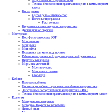
Моделирование и формализация
Техника безопасности и правила поведения в компьютерном
классе
После уроков
Сделал дело – играй смело!
Полезные программы
Руки солиста
Подготовка к олимпиадам по информатике
Дистанционное обучение
Мастерская
Портфолио авторских ЭОР
Мои проекты
Мои уроки
Мои сайты
Исходники для моих подписчиков
Работы моих учеников. Продукты проектной деятельности
Виртуальный журнал
Мир моих увлечений
Мое творчество
Мир моими глазами
Стоп-кадр
Кабинет
Панорама кабинета
Организация рабочего пространства кабинета информатики
Электронный паспорт кабинета информатики и ИКТ
Техника безопасности и правила поведения в компьютерном классе
Коллегам
Методические материалы
Методика. Поурочные разработки
Личный опыт