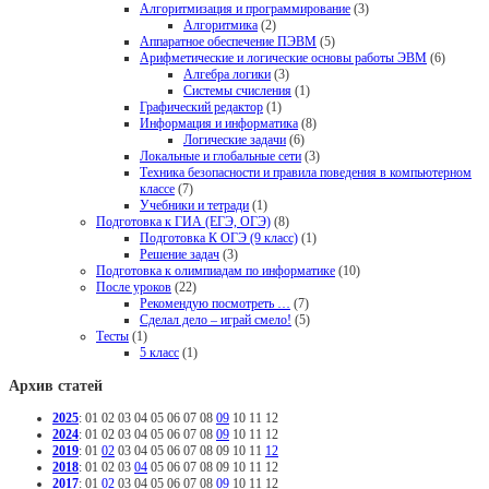
Алгоритмизация и программирование
(3)
Алгоритмика
(2)
Аппаратное обеспечение ПЭВМ
(5)
Арифметические и логические основы работы ЭВМ
(6)
Алгебра логики
(3)
Системы счисления
(1)
Графический редактор
(1)
Информация и информатика
(8)
Логические задачи
(6)
Локальные и глобальные сети
(3)
Техника безопасности и правила поведения в компьютерном
классе
(7)
Учебники и тетради
(1)
Подготовка к ГИА (ЕГЭ, ОГЭ)
(8)
Подготовка К ОГЭ (9 класс)
(1)
Решение задач
(3)
Подготовка к олимпиадам по информатике
(10)
После уроков
(22)
Рекомендую посмотреть …
(7)
Сделал дело – играй смело!
(5)
Тесты
(1)
5 класс
(1)
Архив статей
2025
:
01
02
03
04
05
06
07
08
09
10
11
12
2024
:
01
02
03
04
05
06
07
08
09
10
11
12
2019
:
01
02
03
04
05
06
07
08
09
10
11
12
2018
:
01
02
03
04
05
06
07
08
09
10
11
12
2017
:
01
02
03
04
05
06
07
08
09
10
11
12