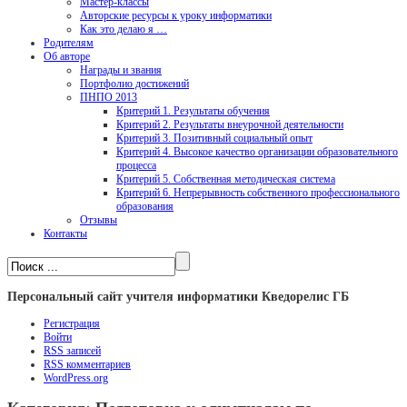
Мастер-классы
Авторские ресурсы к уроку информатики
Как это делаю я …
Родителям
Об авторе
Награды и звания
Портфолио достижений
ПНПО 2013
Критерий 1. Результаты обучения
Критерий 2. Результаты внеурочной деятельности
Критерий 3. Позитивный социальный опыт
Критерий 4. Высокое качество организации образовательного
процесса
Критерий 5. Собственная методическая система
Критерий 6. Непрерывность собственного профессионального
образования
Отзывы
Контакты
Персональный сайт учителя информатики Кведорелис ГБ
Регистрация
Войти
RSS
записей
RSS
комментариев
WordPress.org