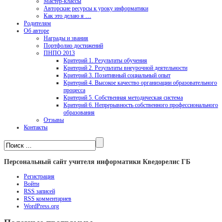
Мастер-классы
Авторские ресурсы к уроку информатики
Как это делаю я …
Родителям
Об авторе
Награды и звания
Портфолио достижений
ПНПО 2013
Критерий 1. Результаты обучения
Критерий 2. Результаты внеурочной деятельности
Критерий 3. Позитивный социальный опыт
Критерий 4. Высокое качество организации образовательного
процесса
Критерий 5. Собственная методическая система
Критерий 6. Непрерывность собственного профессионального
образования
Отзывы
Контакты
Персональный сайт учителя информатики Кведорелис ГБ
Регистрация
Войти
RSS
записей
RSS
комментариев
WordPress.org