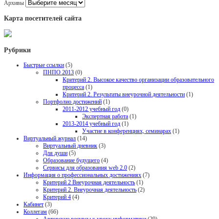
Архивы
Карта посетителей сайта
Рубрики
Быстрые ссылки
(5)
ПНПО 2013
(0)
Критерий 2. Высокое качество организации образовательного
процесса
(1)
Критерий 2. Результаты внеурочной деятельности
(1)
Портфолио достижений
(1)
2011-2012 учебный год
(0)
Экспертная работа
(1)
2013-2014 учебный год
(1)
Участие в конференциях, семинарах
(1)
Виртуальный журнал
(14)
Виртуальный дневник
(3)
Для души
(5)
Образование будущего
(4)
Сервисы для образования web 2.0
(2)
Информация о профессиональных достижениях
(7)
Критерий 2 Внеурочная деятельность
(1)
Критерий 2. Внеурочная деятельность
(2)
Критерий 4
(4)
Кабинет
(3)
Коллегам
(66)
Авторские ресурсы к уроку информатики
(29)