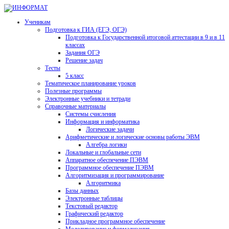
Ученикам
Подготовка к ГИА (ЕГЭ, ОГЭ)
Подготовка к Государственной итоговой аттестации в 9 и в 11
классах
Задания ОГЭ
Решение задач
Тесты
5 класс
Тематическое планирование уроков
Полезные программы
Электронные учебники и тетради
Справочные материалы
Системы счисления
Информация и информатика
Логические задачи
Арифметические и логические основы работы ЭВМ
Алгебра логики
Локальные и глобальные сети
Аппаратное обеспечение ПЭВМ
Программное обеспечение ПЭВМ
Алгоритмизация и программирование
Алгоритмика
Базы данных
Электронные таблицы
Текстовый редактор
Графический редактор
Прикладное программное обеспечение