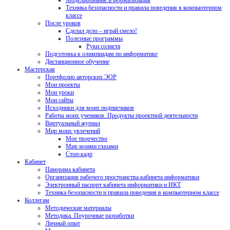
Моделирование и формализация
Техника безопасности и правила поведения в компьютерном
классе
После уроков
Сделал дело – играй смело!
Полезные программы
Руки солиста
Подготовка к олимпиадам по информатике
Дистанционное обучение
Мастерская
Портфолио авторских ЭОР
Мои проекты
Мои уроки
Мои сайты
Исходники для моих подписчиков
Работы моих учеников. Продукты проектной деятельности
Виртуальный журнал
Мир моих увлечений
Мое творчество
Мир моими глазами
Стоп-кадр
Кабинет
Панорама кабинета
Организация рабочего пространства кабинета информатики
Электронный паспорт кабинета информатики и ИКТ
Техника безопасности и правила поведения в компьютерном классе
Коллегам
Методические материалы
Методика. Поурочные разработки
Личный опыт