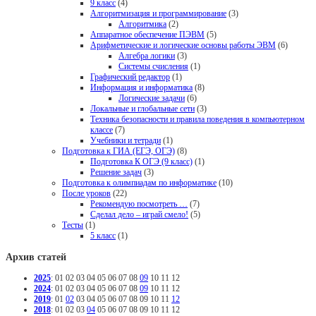
9 класс
(4)
Алгоритмизация и программирование
(3)
Алгоритмика
(2)
Аппаратное обеспечение ПЭВМ
(5)
Арифметические и логические основы работы ЭВМ
(6)
Алгебра логики
(3)
Системы счисления
(1)
Графический редактор
(1)
Информация и информатика
(8)
Логические задачи
(6)
Локальные и глобальные сети
(3)
Техника безопасности и правила поведения в компьютерном
классе
(7)
Учебники и тетради
(1)
Подготовка к ГИА (ЕГЭ, ОГЭ)
(8)
Подготовка К ОГЭ (9 класс)
(1)
Решение задач
(3)
Подготовка к олимпиадам по информатике
(10)
После уроков
(22)
Рекомендую посмотреть …
(7)
Сделал дело – играй смело!
(5)
Тесты
(1)
5 класс
(1)
Архив статей
2025
:
01
02
03
04
05
06
07
08
09
10
11
12
2024
:
01
02
03
04
05
06
07
08
09
10
11
12
2019
:
01
02
03
04
05
06
07
08
09
10
11
12
2018
:
01
02
03
04
05
06
07
08
09
10
11
12