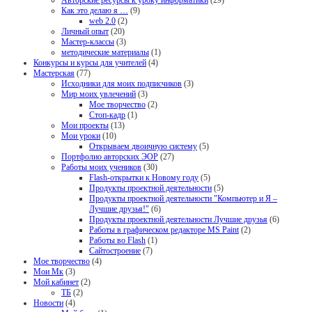
Как это делаю я …
(9)
web 2.0
(2)
Личный опыт
(20)
Мастер-классы
(3)
методические материалы
(1)
Конкурсы и курсы для учителей
(4)
Мастерская
(77)
Исходники для моих подписчиков
(3)
Мир моих увлечений
(3)
Мое творчество
(2)
Стоп-кадр
(1)
Мои проекты
(13)
Мои уроки
(10)
Открываем двоичную систему
(5)
Портфолио авторских ЭОР
(27)
Работы моих учеников
(30)
Flash-открытки к Новому году
(5)
Продукты проектной деятельности
(5)
Продукты проектной деятельности "Компьютер и Я –
Лучшие друзья!"
(6)
Продукты проектной деятельности Лучшие друзья
(6)
Работы в графическом редакторе MS Paint
(2)
Работы во Flash
(1)
Сайтостроение
(7)
Мое творчество
(4)
Мои Мк
(3)
Мой кабинет
(2)
ТБ
(2)
Новости
(4)