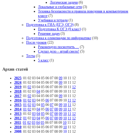
Логические задачи
(6)
Локальные и глобальные сети
(3)
Техника безопасности и правила поведения в компьютерном
классе
(7)
Учебники и тетради
(1)
Подготовка к ГИА (ЕГЭ, ОГЭ)
(8)
Подготовка К ОГЭ (9 класс)
(1)
Решение задач
(3)
Подготовка к олимпиадам по информатике
(10)
После уроков
(22)
Рекомендую посмотреть …
(7)
Сделал дело – играй смело!
(5)
Тесты
(1)
5 класс
(1)
Архив статей
2025
:
01
02
03
04
05
06
07
08
09
10
11
12
2024
:
01
02
03
04
05
06
07
08
09
10
11
12
2019
:
01
02
03
04
05
06
07
08
09
10
11
12
2018
:
01
02
03
04
05
06
07
08
09
10
11
12
2017
:
01
02
03
04
05
06
07
08
09
10
11
12
2016
:
01
02
03
04
05
06
07
08
09
10
11
12
2015
:
01
02
03
04
05
06
07
08
09
10
11
12
2014
:
01
02
03
04
05
06
07
08
09
10
11
12
2013
:
01
02
03
04
05
06
07
08
09
10
11
12
2012
:
01
02
03
04
05
06
07
08
09
10
11
12
2011
:
01
02
03
04
05
06
07
08
09
10
11
12
2010
:
01
02
03
04
05
06
07
08
09
10
11
12
2008
:
01
02
03
04
05
06
07
08
09
10
11
12