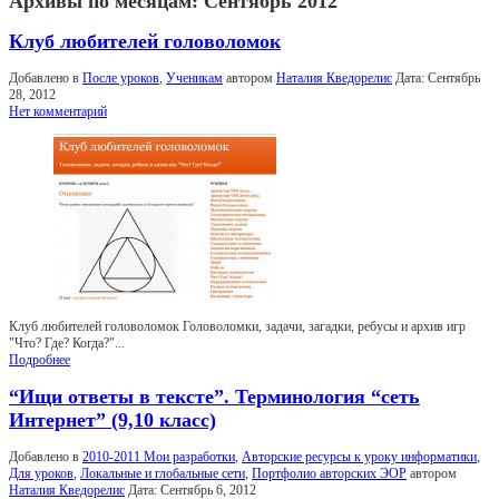
Архивы по месяцам:
Сентябрь 2012
Клуб любителей головоломок
Добавлено в
После уроков
,
Ученикам
автором
Наталия Кведорелис
Дата:
Сентябрь
28, 2012
Нет комментарий
Клуб любителей головоломок Головоломки, задачи, загадки, ребусы и архив игр
"Что? Где? Когда?"...
Подробнее
“Ищи ответы в тексте”. Терминология “сеть
Интернет” (9,10 класс)
Добавлено в
2010-2011 Мои разработки
,
Авторские ресурсы к уроку информатики
,
Для уроков
,
Локальные и глобальные сети
,
Портфолио авторских ЭОР
автором
Наталия Кведорелис
Дата:
Сентябрь 6, 2012