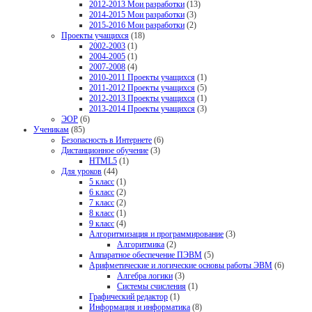
2012-2013 Мои разработки
(13)
2014-2015 Мои разработки
(3)
2015-2016 Мои разработки
(2)
Проекты учащихся
(18)
2002-2003
(1)
2004-2005
(1)
2007-2008
(4)
2010-2011 Проекты учащихся
(1)
2011-2012 Проекты учащихся
(5)
2012-2013 Проекты учащихся
(1)
2013-2014 Проекты учащихся
(3)
ЭОР
(6)
Ученикам
(85)
Безопасность в Интернете
(6)
Дистанционное обучение
(3)
HTML5
(1)
Для уроков
(44)
5 класс
(1)
6 класс
(2)
7 класс
(2)
8 класс
(1)
9 класс
(4)
Алгоритмизация и программирование
(3)
Алгоритмика
(2)
Аппаратное обеспечение ПЭВМ
(5)
Арифметические и логические основы работы ЭВМ
(6)
Алгебра логики
(3)
Системы счисления
(1)
Графический редактор
(1)
Информация и информатика
(8)