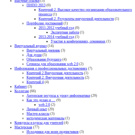
Быстрые ссылки
(5)
ПНПО 2013
(0)
Критерий 2. Высокое качество организации образовательного
процесса
(1)
Критерий 2. Результаты внеурочной деятельности
(1)
Портфолио достижений
(1)
2011-2012 учебный год
(0)
Экспертная работа
(1)
2013-2014 учебный год
(1)
Участие в конференциях, семинарах
(1)
Виртуальный журнал
(14)
Виртуальный дневник
(3)
Для души
(5)
Образование будущего
(4)
Сервисы для образования web 2.0
(2)
Информация о профессиональных достижениях
(7)
Критерий 2 Внеурочная деятельность
(1)
Критерий 2. Внеурочная деятельность
(2)
Критерий 4
(4)
Кабинет
(3)
Коллегам
(66)
Авторские ресурсы к уроку информатики
(29)
Как это делаю я …
(9)
web 2.0
(2)
Личный опыт
(20)
Мастер-классы
(3)
методические материалы
(1)
Конкурсы и курсы для учителей
(4)
Мастерская
(77)
Исходники для моих подписчиков
(3)