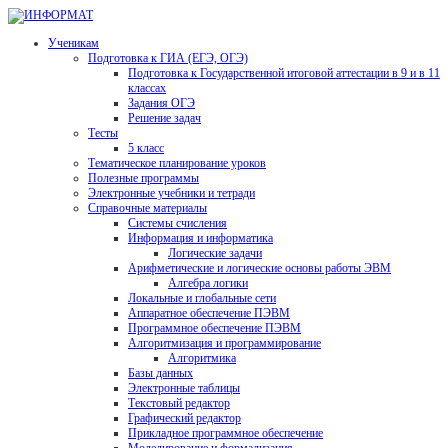
Ученикам
Подготовка к ГИА (ЕГЭ, ОГЭ)
Подготовка к Государственной итоговой аттестации в 9 и в 11
классах
Задания ОГЭ
Решение задач
Тесты
5 класс
Тематическое планирование уроков
Полезные программы
Электронные учебники и тетради
Справочные материалы
Системы счисления
Информация и информатика
Логические задачи
Арифметические и логические основы работы ЭВМ
Алгебра логики
Локальные и глобальные сети
Аппаратное обеспечение ПЭВМ
Программное обеспечение ПЭВМ
Алгоритмизация и программирование
Алгоритмика
Базы данных
Электронные таблицы
Текстовый редактор
Графический редактор
Прикладное программное обеспечение