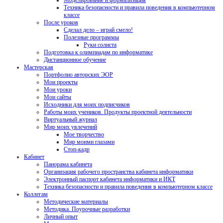
Моделирование и формализация
Техника безопасности и правила поведения в компьютерном
классе
После уроков
Сделал дело – играй смело!
Полезные программы
Руки солиста
Подготовка к олимпиадам по информатике
Дистанционное обучение
Мастерская
Портфолио авторских ЭОР
Мои проекты
Мои уроки
Мои сайты
Исходники для моих подписчиков
Работы моих учеников. Продукты проектной деятельности
Виртуальный журнал
Мир моих увлечений
Мое творчество
Мир моими глазами
Стоп-кадр
Кабинет
Панорама кабинета
Организация рабочего пространства кабинета информатики
Электронный паспорт кабинета информатики и ИКТ
Техника безопасности и правила поведения в компьютерном классе
Коллегам
Методические материалы
Методика. Поурочные разработки
Личный опыт