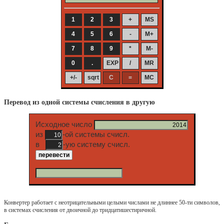
Перевод из одной системы счисления в другую
Исходное число
из
-ой системы счисл.
в
-ую систему счисл.
Конвертер работает с неотрицательными целыми числами не длиннее 50-ти символов,
в системах счисления от двоичной до тридцатишестиричной.