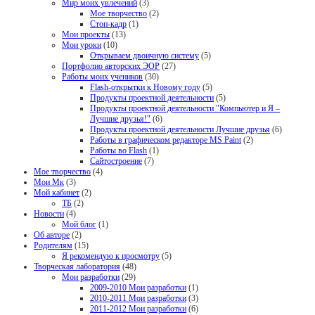
Мир моих увлечений
(3)
Мое творчество
(2)
Стоп-кадр
(1)
Мои проекты
(13)
Мои уроки
(10)
Открываем двоичную систему
(5)
Портфолио авторских ЭОР
(27)
Работы моих учеников
(30)
Flash-открытки к Новому году
(5)
Продукты проектной деятельности
(5)
Продукты проектной деятельности "Компьютер и Я –
Лучшие друзья!"
(6)
Продукты проектной деятельности Лучшие друзья
(6)
Работы в графическом редакторе MS Paint
(2)
Работы во Flash
(1)
Сайтостроение
(7)
Мое творчество
(4)
Мои Мк
(3)
Мой кабинет
(2)
ТБ
(2)
Новости
(4)
Мой блог
(1)
Об авторе
(2)
Родителям
(15)
Я рекомендую к просмотру
(5)
Творческая лаборатория
(48)
Мои разработки
(29)
2009-2010 Мои разработки
(1)
2010-2011 Мои разработки
(3)
2011-2012 Мои разработки
(6)