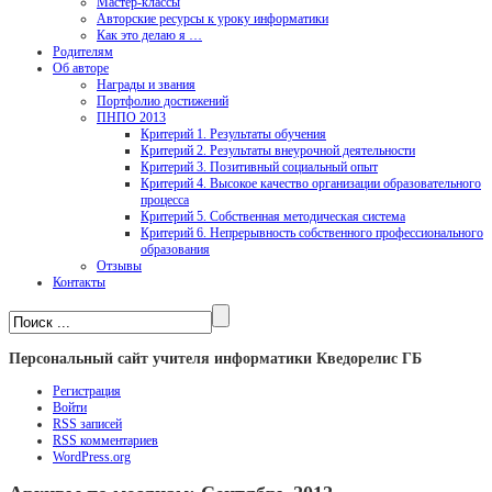
Мастер-классы
Авторские ресурсы к уроку информатики
Как это делаю я …
Родителям
Об авторе
Награды и звания
Портфолио достижений
ПНПО 2013
Критерий 1. Результаты обучения
Критерий 2. Результаты внеурочной деятельности
Критерий 3. Позитивный социальный опыт
Критерий 4. Высокое качество организации образовательного
процесса
Критерий 5. Собственная методическая система
Критерий 6. Непрерывность собственного профессионального
образования
Отзывы
Контакты
Персональный сайт учителя информатики Кведорелис ГБ
Регистрация
Войти
RSS
записей
RSS
комментариев
WordPress.org