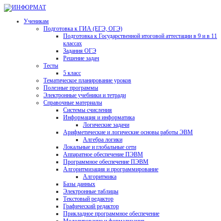
Ученикам
Подготовка к ГИА (ЕГЭ, ОГЭ)
Подготовка к Государственной итоговой аттестации в 9 и в 11
классах
Задания ОГЭ
Решение задач
Тесты
5 класс
Тематическое планирование уроков
Полезные программы
Электронные учебники и тетради
Справочные материалы
Системы счисления
Информация и информатика
Логические задачи
Арифметические и логические основы работы ЭВМ
Алгебра логики
Локальные и глобальные сети
Аппаратное обеспечение ПЭВМ
Программное обеспечение ПЭВМ
Алгоритмизация и программирование
Алгоритмика
Базы данных
Электронные таблицы
Текстовый редактор
Графический редактор
Прикладное программное обеспечение