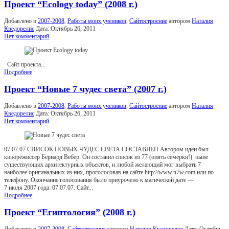
Проект “Ecology today” (2008 г.)
Добавлено в
2007-2008
,
Работы моих учеников
,
Сайтостроение
автором
Наталия
Кведорелис
Дата:
Октябрь 26, 2011
Нет комментарий
Сайт проекта...
Подробнее
Проект “Новые 7 чудес света” (2007 г.)
Добавлено в
2007-2008
,
Работы моих учеников
,
Сайтостроение
автором
Наталия
Кведорелис
Дата:
Октябрь 26, 2011
Нет комментарий
07.07.07 CПИСОК НОВЫХ ЧУДЕС СВЕТА СОСТАВЛЕН Автором идеи был
кинорежиссер Бернард Вебер. Он составил список из 77 (опять семерки!) ныне
существующих архитектурных объектов, и любой желающий мог выбрать 7
наиболее оригинальных из них, проголосовав на сайте http://www.n7w.com или по
телефону. Окончание голосования было приурочено к магической дате —
7 июля 2007 года: 07.07.07. Сайт...
Подробнее
Проект “Египтология” (2008 г.)