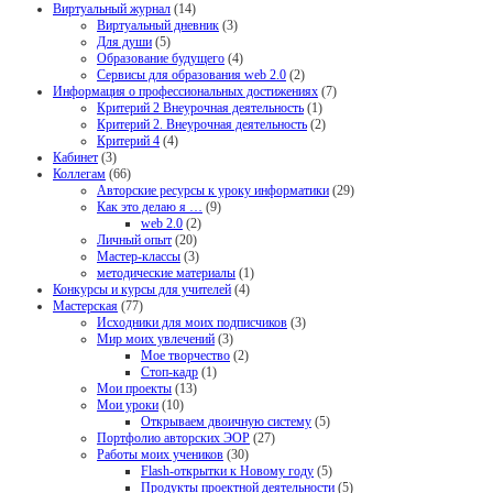
Виртуальный журнал
(14)
Виртуальный дневник
(3)
Для души
(5)
Образование будущего
(4)
Сервисы для образования web 2.0
(2)
Информация о профессиональных достижениях
(7)
Критерий 2 Внеурочная деятельность
(1)
Критерий 2. Внеурочная деятельность
(2)
Критерий 4
(4)
Кабинет
(3)
Коллегам
(66)
Авторские ресурсы к уроку информатики
(29)
Как это делаю я …
(9)
web 2.0
(2)
Личный опыт
(20)
Мастер-классы
(3)
методические материалы
(1)
Конкурсы и курсы для учителей
(4)
Мастерская
(77)
Исходники для моих подписчиков
(3)
Мир моих увлечений
(3)
Мое творчество
(2)
Стоп-кадр
(1)
Мои проекты
(13)
Мои уроки
(10)
Открываем двоичную систему
(5)
Портфолио авторских ЭОР
(27)
Работы моих учеников
(30)
Flash-открытки к Новому году
(5)
Продукты проектной деятельности
(5)