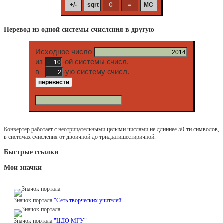
Перевод из одной системы счисления в другую
Исходное число
из
-ой системы счисл.
в
-ую систему счисл.
Конвертер работает с неотрицательными целыми числами не длиннее 50-ти символов,
в системах счисления от двоичной до тридцатишестиричной.
Быстрые ссылки
Мои значки
Значок портала
"Сеть творческих учителей"
Значок портала
"ЦДО МГУ"