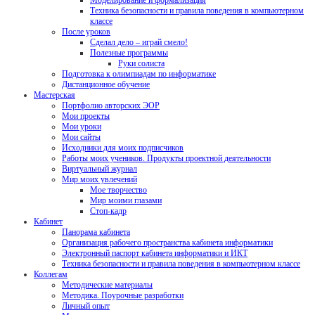
Моделирование и формализация
Техника безопасности и правила поведения в компьютерном
классе
После уроков
Сделал дело – играй смело!
Полезные программы
Руки солиста
Подготовка к олимпиадам по информатике
Дистанционное обучение
Мастерская
Портфолио авторских ЭОР
Мои проекты
Мои уроки
Мои сайты
Исходники для моих подписчиков
Работы моих учеников. Продукты проектной деятельности
Виртуальный журнал
Мир моих увлечений
Мое творчество
Мир моими глазами
Стоп-кадр
Кабинет
Панорама кабинета
Организация рабочего пространства кабинета информатики
Электронный паспорт кабинета информатики и ИКТ
Техника безопасности и правила поведения в компьютерном классе
Коллегам
Методические материалы
Методика. Поурочные разработки
Личный опыт