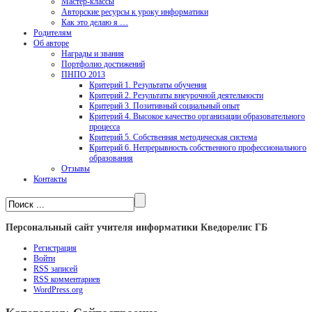
Мастер-классы
Авторские ресурсы к уроку информатики
Как это делаю я …
Родителям
Об авторе
Награды и звания
Портфолио достижений
ПНПО 2013
Критерий 1. Результаты обучения
Критерий 2. Результаты внеурочной деятельности
Критерий 3. Позитивный социальный опыт
Критерий 4. Высокое качество организации образовательного
процесса
Критерий 5. Собственная методическая система
Критерий 6. Непрерывность собственного профессионального
образования
Отзывы
Контакты
Персональный сайт учителя информатики Кведорелис ГБ
Регистрация
Войти
RSS
записей
RSS
комментариев
WordPress.org