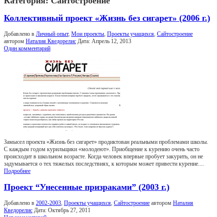
Категория:
Сайтостроение
Коллективный проект «Жизнь без сигарет» (2006 г.)
Добавлено в
Личный опыт
,
Мои проекты
,
Проекты учащихся
,
Сайтостроение
автором
Наталия Кведорелис
Дата:
Апрель 12, 2013
Один комментарий
Замысел проекта «Жизнь без сигарет» продиктован реальными проблемами школы.
С каждым годом курильщики «молодеют». Приобщение к курению очень часто
происходит в школьном возрасте. Когда человек впервые пробует закурить, он не
задумывается о тех тяжелых последствиях, к которым может привести курение....
Подробнее
Проект “Унесенные призраками” (2003 г.)
Добавлено в
2002-2003
,
Проекты учащихся
,
Сайтостроение
автором
Наталия
Кведорелис
Дата:
Октябрь 27, 2011