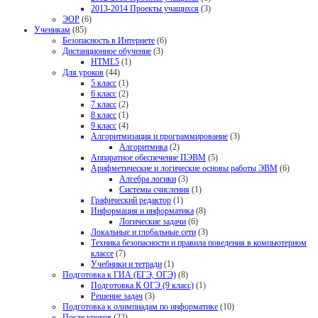
2013-2014 Проекты учащихся
(3)
ЭОР
(6)
Ученикам
(85)
Безопасность в Интернете
(6)
Дистанционное обучение
(3)
HTML5
(1)
Для уроков
(44)
5 класс
(1)
6 класс
(2)
7 класс
(2)
8 класс
(1)
9 класс
(4)
Алгоритмизация и программирование
(3)
Алгоритмика
(2)
Аппаратное обеспечение ПЭВМ
(5)
Арифметические и логические основы работы ЭВМ
(6)
Алгебра логики
(3)
Системы счисления
(1)
Графический редактор
(1)
Информация и информатика
(8)
Логические задачи
(6)
Локальные и глобальные сети
(3)
Техника безопасности и правила поведения в компьютерном
классе
(7)
Учебники и тетради
(1)
Подготовка к ГИА (ЕГЭ, ОГЭ)
(8)
Подготовка К ОГЭ (9 класс)
(1)
Решение задач
(3)
Подготовка к олимпиадам по информатике
(10)
После уроков
(22)