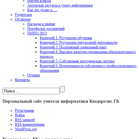
Мастер-классы
Авторские ресурсы к уроку информатики
Как это делаю я …
Родителям
Об авторе
Награды и звания
Портфолио достижений
ПНПО 2013
Критерий 1. Результаты обучения
Критерий 2. Результаты внеурочной деятельности
Критерий 3. Позитивный социальный опыт
Критерий 4. Высокое качество организации образовательного
процесса
Критерий 5. Собственная методическая система
Критерий 6. Непрерывность собственного профессионального
образования
Отзывы
Контакты
Персональный сайт учителя информатики Кведорелис ГБ
Регистрация
Войти
RSS
записей
RSS
комментариев
WordPress.org