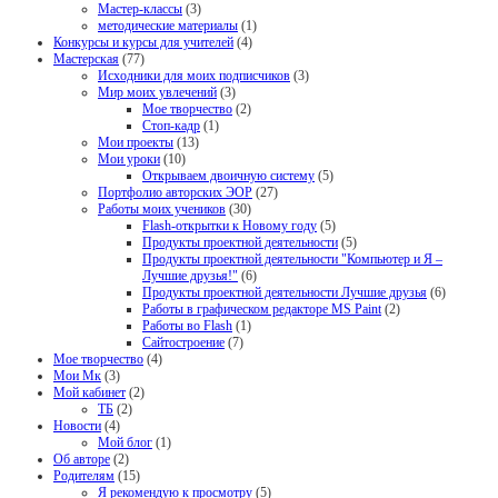
Мастер-классы
(3)
методические материалы
(1)
Конкурсы и курсы для учителей
(4)
Мастерская
(77)
Исходники для моих подписчиков
(3)
Мир моих увлечений
(3)
Мое творчество
(2)
Стоп-кадр
(1)
Мои проекты
(13)
Мои уроки
(10)
Открываем двоичную систему
(5)
Портфолио авторских ЭОР
(27)
Работы моих учеников
(30)
Flash-открытки к Новому году
(5)
Продукты проектной деятельности
(5)
Продукты проектной деятельности "Компьютер и Я –
Лучшие друзья!"
(6)
Продукты проектной деятельности Лучшие друзья
(6)
Работы в графическом редакторе MS Paint
(2)
Работы во Flash
(1)
Сайтостроение
(7)
Мое творчество
(4)
Мои Мк
(3)
Мой кабинет
(2)
ТБ
(2)
Новости
(4)
Мой блог
(1)
Об авторе
(2)
Родителям
(15)
Я рекомендую к просмотру
(5)