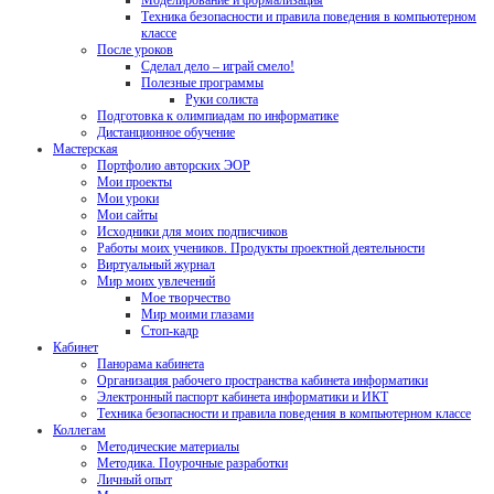
Моделирование и формализация
Техника безопасности и правила поведения в компьютерном
классе
После уроков
Сделал дело – играй смело!
Полезные программы
Руки солиста
Подготовка к олимпиадам по информатике
Дистанционное обучение
Мастерская
Портфолио авторских ЭОР
Мои проекты
Мои уроки
Мои сайты
Исходники для моих подписчиков
Работы моих учеников. Продукты проектной деятельности
Виртуальный журнал
Мир моих увлечений
Мое творчество
Мир моими глазами
Стоп-кадр
Кабинет
Панорама кабинета
Организация рабочего пространства кабинета информатики
Электронный паспорт кабинета информатики и ИКТ
Техника безопасности и правила поведения в компьютерном классе
Коллегам
Методические материалы
Методика. Поурочные разработки
Личный опыт