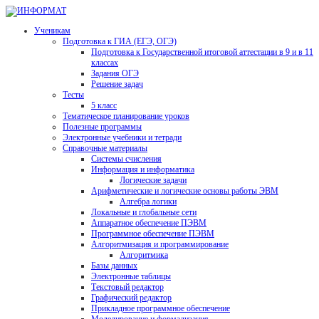
Ученикам
Подготовка к ГИА (ЕГЭ, ОГЭ)
Подготовка к Государственной итоговой аттестации в 9 и в 11
классах
Задания ОГЭ
Решение задач
Тесты
5 класс
Тематическое планирование уроков
Полезные программы
Электронные учебники и тетради
Справочные материалы
Системы счисления
Информация и информатика
Логические задачи
Арифметические и логические основы работы ЭВМ
Алгебра логики
Локальные и глобальные сети
Аппаратное обеспечение ПЭВМ
Программное обеспечение ПЭВМ
Алгоритмизация и программирование
Алгоритмика
Базы данных
Электронные таблицы
Текстовый редактор
Графический редактор
Прикладное программное обеспечение