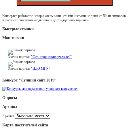
Конвертер работает с неотрицательными целыми числами не длиннее 50-ти символов,
в системах счисления от двоичной до тридцатишестиричной.
Быстрые ссылки
Мои значки
Значок портала
"Сеть творческих учителей"
Значок портала
"ЦДО МГУ"
Конкурс “Лучший сайт 2019”
Опросы
Архивы
Архивы
Карта посетителей сайта