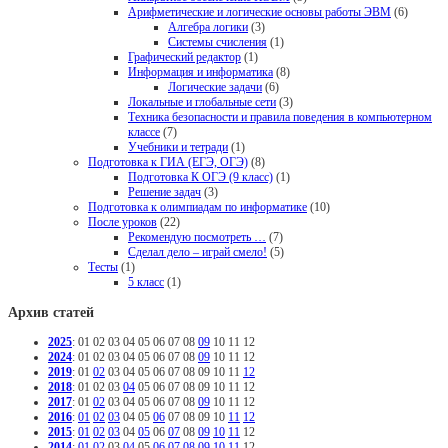
Арифметические и логические основы работы ЭВМ
(6)
Алгебра логики
(3)
Системы счисления
(1)
Графический редактор
(1)
Информация и информатика
(8)
Логические задачи
(6)
Локальные и глобальные сети
(3)
Техника безопасности и правила поведения в компьютерном
классе
(7)
Учебники и тетради
(1)
Подготовка к ГИА (ЕГЭ, ОГЭ)
(8)
Подготовка К ОГЭ (9 класс)
(1)
Решение задач
(3)
Подготовка к олимпиадам по информатике
(10)
После уроков
(22)
Рекомендую посмотреть …
(7)
Сделал дело – играй смело!
(5)
Тесты
(1)
5 класс
(1)
Архив статей
2025
:
01
02
03
04
05
06
07
08
09
10
11
12
2024
:
01
02
03
04
05
06
07
08
09
10
11
12
2019
:
01
02
03
04
05
06
07
08
09
10
11
12
2018
:
01
02
03
04
05
06
07
08
09
10
11
12
2017
:
01
02
03
04
05
06
07
08
09
10
11
12
2016
:
01
02
03
04
05
06
07
08
09
10
11
12
2015
:
01
02
03
04
05
06
07
08
09
10
11
12
2014
:
01
02
03
04
05
06
07
08
09
10
11
12