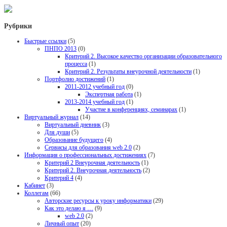
Рубрики
Быстрые ссылки
(5)
ПНПО 2013
(0)
Критерий 2. Высокое качество организации образовательного
процесса
(1)
Критерий 2. Результаты внеурочной деятельности
(1)
Портфолио достижений
(1)
2011-2012 учебный год
(0)
Экспертная работа
(1)
2013-2014 учебный год
(1)
Участие в конференциях, семинарах
(1)
Виртуальный журнал
(14)
Виртуальный дневник
(3)
Для души
(5)
Образование будущего
(4)
Сервисы для образования web 2.0
(2)
Информация о профессиональных достижениях
(7)
Критерий 2 Внеурочная деятельность
(1)
Критерий 2. Внеурочная деятельность
(2)
Критерий 4
(4)
Кабинет
(3)
Коллегам
(66)
Авторские ресурсы к уроку информатики
(29)
Как это делаю я …
(9)
web 2.0
(2)
Личный опыт
(20)