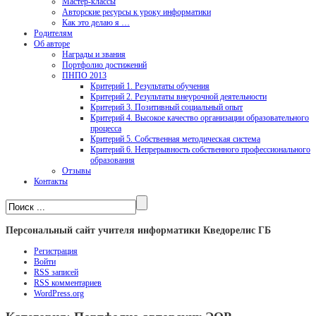
Мастер-классы
Авторские ресурсы к уроку информатики
Как это делаю я …
Родителям
Об авторе
Награды и звания
Портфолио достижений
ПНПО 2013
Критерий 1. Результаты обучения
Критерий 2. Результаты внеурочной деятельности
Критерий 3. Позитивный социальный опыт
Критерий 4. Высокое качество организации образовательного
процесса
Критерий 5. Собственная методическая система
Критерий 6. Непрерывность собственного профессионального
образования
Отзывы
Контакты
Персональный сайт учителя информатики Кведорелис ГБ
Регистрация
Войти
RSS
записей
RSS
комментариев
WordPress.org