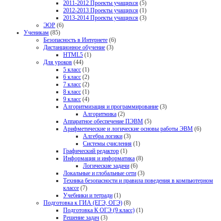
2011-2012 Проекты учащихся
(5)
2012-2013 Проекты учащихся
(1)
2013-2014 Проекты учащихся
(3)
ЭОР
(6)
Ученикам
(85)
Безопасность в Интернете
(6)
Дистанционное обучение
(3)
HTML5
(1)
Для уроков
(44)
5 класс
(1)
6 класс
(2)
7 класс
(2)
8 класс
(1)
9 класс
(4)
Алгоритмизация и программирование
(3)
Алгоритмика
(2)
Аппаратное обеспечение ПЭВМ
(5)
Арифметические и логические основы работы ЭВМ
(6)
Алгебра логики
(3)
Системы счисления
(1)
Графический редактор
(1)
Информация и информатика
(8)
Логические задачи
(6)
Локальные и глобальные сети
(3)
Техника безопасности и правила поведения в компьютерном
классе
(7)
Учебники и тетради
(1)
Подготовка к ГИА (ЕГЭ, ОГЭ)
(8)
Подготовка К ОГЭ (9 класс)
(1)
Решение задач
(3)