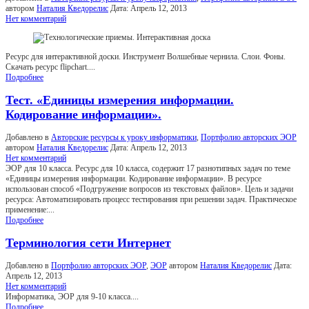
автором
Наталия Кведорелис
Дата:
Апрель 12, 2013
Нет комментарий
Ресурс для интерактивной доски. Инструмент Волшебные чернила. Слои. Фоны.
Скачать ресурс flipchart....
Подробнее
Тест. «Единицы измерения информации.
Кодирование информации».
Добавлено в
Авторские ресурсы к уроку информатики
,
Портфолио авторских ЭОР
автором
Наталия Кведорелис
Дата:
Апрель 12, 2013
Нет комментарий
ЭОР для 10 класса. Ресурс для 10 класса, содержит 17 разнотипных задач по теме
«Единицы измерения информации. Кодирование информации». В ресурсе
использован способ «Подгружение вопросов из текстовых файлов». Цель и задачи
ресурса: Автоматизировать процесс тестирования при решении задач. Практическое
применение:...
Подробнее
Терминология сети Интернет
Добавлено в
Портфолио авторских ЭОР
,
ЭОР
автором
Наталия Кведорелис
Дата:
Апрель 12, 2013
Нет комментарий
Информатика, ЭОР для 9-10 класса....
Подробнее