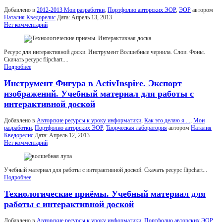
Добавлено в
2012-2013 Мои разработки
,
Портфолио авторских ЭОР
,
ЭОР
автором
Наталия Кведорелис
Дата:
Апрель 13, 2013
Нет комментарий
Ресурс для интерактивной доски. Инструмент Волшебные чернила. Слои. Фоны.
Скачать ресурс flipchart....
Подробнее
Инструмент Фигура в ActivInspire. Экспорт
изображений. Учебный материал для работы с
интерактивной доской
Добавлено в
Авторские ресурсы к уроку информатики
,
Как это делаю я ...
,
Мои
разработки
,
Портфолио авторских ЭОР
,
Творческая лаборатория
автором
Наталия
Кведорелис
Дата:
Апрель 12, 2013
Нет комментарий
Учебный материал для работы с интерактивной доской. Скачать ресурс flipchart...
Подробнее
Технологические приёмы. Учебный материал для
работы с интерактивной доской
Добавлено в
Авторские ресурсы к уроку информатики
,
Портфолио авторских ЭОР