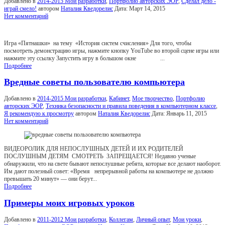
Добавлено в
2014-2015 Мои разработки
,
Портфолио авторских ЭОР
,
Сделал дело -
играй смело!
автором
Наталия Кведорелис
Дата:
Март 14, 2015
Нет комментарий
Игра «Пятнашки» на тему «История систем счисления» Для того, чтобы
посмотреть демонстрацию игры, нажмите кнопку YouTube во второй сцене игры или
нажмите эту ссылку Запустить игру в большом окне ...
Подробнее
Вредные советы пользователю компьютера
Добавлено в
2014-2015 Мои разработки
,
Кабинет
,
Мое творчество
,
Портфолио
авторских ЭОР
,
Техника безопасности и правила поведения в компьютерном классе
,
Я рекомендую к просмотру
автором
Наталия Кведорелис
Дата:
Январь 11, 2015
Нет комментарий
ВИДЕОРОЛИК ДЛЯ НЕПОСЛУШНЫХ ДЕТЕЙ И ИХ РОДИТЕЛЕЙ
ПОСЛУШНЫМ ДЕТЯМ СМОТРЕТЬ ЗАПРЕЩАЕТСЯ! Недавно ученые
обнаружили, что на свете бывают непослушные ребята, которые все делают наоборот.
Им дают полезный совет: «Время непрерывной работы на компьютере не должно
превышать 20 минут» — они берут...
Подробнее
Примеры моих игровых уроков
Добавлено в
2011-2012 Мои разработки
,
Коллегам
,
Личный опыт
,
Мои уроки
,