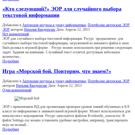
«Кто следующий?» ЭОР для случайного выбора
текстовой информации
Добавлено в
Авторские ресурсы к уроку информатики
,
Портфолио авторских ЭОР
,
ЭОР
автором
Наталия Кведорелис
Дата:
Апрель 12, 2013
Нет комментарий
ЭОР для случайного выбора текстовой информации. Ресурс предназначен для
случайного выбора текстовой информации, загруженной из внешнего файла в окно
flash-ролика в игровой форме. Ресурс можно использовать при решении следующих
задач: Задания на внимание. Случайный текст остается доступным небольшое
количество...
Подробнее
Игра «Морской бой. Повторим, что знаем?»
Добавлено в
Авторские ресурсы к уроку информатики
,
Портфолио авторских ЭОР
автором
Наталия Кведорелис
Дата:
Апрель 12, 2013
Один комментарий
ЭОР с применением ИД для организации проверки уровня знаний обучаемых в 8-9
классе по информатике в занимательной игровой форме. Может использоваться для
внеклассного мероприятия. Ресурс запускается файлом Kvedorelis_seawar.exe. В
файле Settings.exe можно установить удобные настройки, например, транслировать
игру на полный...
Подробнее