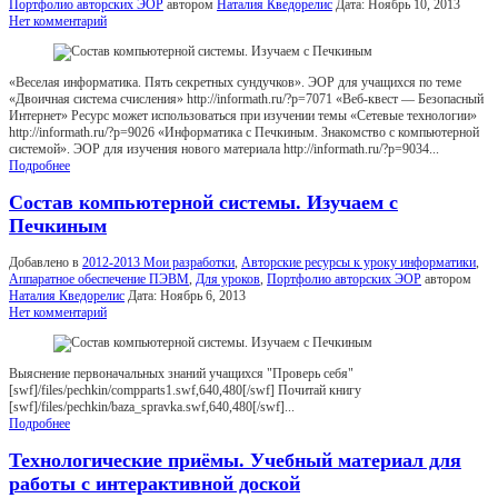
Портфолио авторских ЭОР
автором
Наталия Кведорелис
Дата:
Ноябрь 10, 2013
Нет комментарий
«Веселая информатика. Пять секретных сундучков». ЭОР для учащихся по теме
«Двоичная система счисления» http://informath.ru/?p=7071 «Веб-квест — Безопасный
Интернет» Ресурс может использоваться при изучении темы «Сетевые технологии»
http://informath.ru/?p=9026 «Информатика с Печкиным. Знакомство с компьютерной
системой». ЭОР для изучения нового материала http://informath.ru/?p=9034...
Подробнее
Состав компьютерной системы. Изучаем с
Печкиным
Добавлено в
2012-2013 Мои разработки
,
Авторские ресурсы к уроку информатики
,
Аппаратное обеспечение ПЭВМ
,
Для уроков
,
Портфолио авторских ЭОР
автором
Наталия Кведорелис
Дата:
Ноябрь 6, 2013
Нет комментарий
Выяснение первоначальных знаний учащихся "Проверь себя"
[swf]/files/pechkin/compparts1.swf,640,480[/swf] Почитай книгу
[swf]/files/pechkin/baza_spravka.swf,640,480[/swf]...
Подробнее
Технологические приёмы. Учебный материал для
работы с интерактивной доской