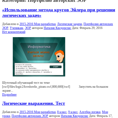
Категория:
Портфолио авторских ЭОР
«Использование метода кругов Эйлера при решении
логических задач»
Добавлено в
2015-2016 Мои разработки
,
Логические задачи
,
Портфолио авторских
ЭОР
,
Ученикам
,
ЭОР
автором
Наталия Кведорелис
Дата:
Февраль 29, 2016
Нет комментарий
Шуточный обучающий тест по теме
[swf]/files/logic2/kvedorelis_piram.swf,800,600[/swf] Запустить на большом
экране...
Подробнее
Логические выражения. Тест
Добавлено в
2015-2016 Мои разработки
,
8 класс
,
9 класс
,
Алгебра логики
,
Мои
уроки
,
Портфолио авторских ЭОР
автором
Наталия Кведорелис
Дата:
Февраль 17,