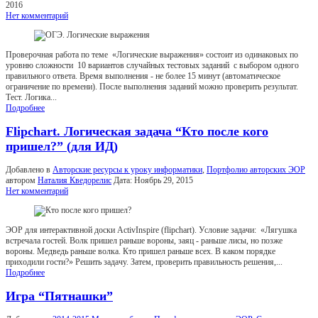
2016
Нет комментарий
Проверочная работа по теме «Логические выражения» состоит из одинаковых по
уровню сложности 10 вариантов случайных тестовых заданий с выбором одного
правильного ответа. Время выполнения - не более 15 минут (автоматическое
ограничение по времени). После выполнения заданий можно проверить результат.
Тест. Логика...
Подробнее
Flipchart. Логическая задача “Кто после кого
пришел?” (для ИД)
Добавлено в
Авторские ресурсы к уроку информатики
,
Портфолио авторских ЭОР
автором
Наталия Кведорелис
Дата:
Ноябрь 29, 2015
Нет комментарий
ЭОР для интерактивной доски ActivInspire (flipchart). Условие задачи: «Лягушка
встречала гостей. Волк пришел раньше вороны, заяц - раньше лисы, но позже
вороны. Медведь раньше волка. Кто пришел раньше всех. В каком порядке
приходили гости?» Решить задачу. Затем, проверить правильность решения,...
Подробнее
Игра “Пятнашки”