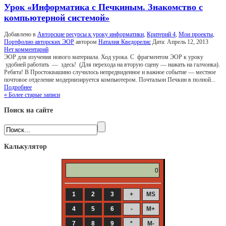
Урок «Информатика с Печкиным. Знакомство с
компьютерной системой»
Добавлено в
Авторские ресурсы к уроку информатики
,
Критерий 4
,
Мои проекты
,
Портфолио авторских ЭОР
автором
Наталия Кведорелис
Дата:
Апрель 12, 2013
Нет комментарий
ЭОР для изучения нового материала. Ход урока. С фрагментом ЭОР к уроку
удобней работать — здесь! (Для перехода на вторую сцену — нажать на галчонка).
Ребята! В Простоквашино случилось непредвиденное и важное событие — местное
почтовое отделение модернизируется компьютером. Почтальон Печкин в полной...
Подробнее
« Более старые записи
Поиск на сайте
Калькулятор