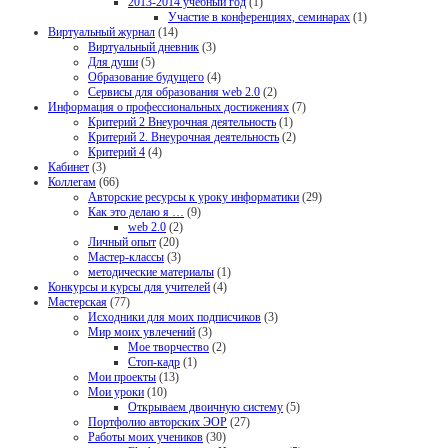
2013-2014 учебный год
(1)
Участие в конференциях, семинарах
(1)
Виртуальный журнал
(14)
Виртуальный дневник
(3)
Для души
(5)
Образование будущего
(4)
Сервисы для образования web 2.0
(2)
Информация о профессиональных достижениях
(7)
Критерий 2 Внеурочная деятельность
(1)
Критерий 2. Внеурочная деятельность
(2)
Критерий 4
(4)
Кабинет
(3)
Коллегам
(66)
Авторские ресурсы к уроку информатики
(29)
Как это делаю я …
(9)
web 2.0
(2)
Личный опыт
(20)
Мастер-классы
(3)
методические материалы
(1)
Конкурсы и курсы для учителей
(4)
Мастерская
(77)
Исходники для моих подписчиков
(3)
Мир моих увлечений
(3)
Мое творчество
(2)
Стоп-кадр
(1)
Мои проекты
(13)
Мои уроки
(10)
Открываем двоичную систему
(5)
Портфолио авторских ЭОР
(27)
Работы моих учеников
(30)