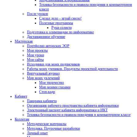
Моделирование и формализация
Техника безопасности и правила поведения в компьютерном
классе
После уроков
Сделал дело – играй смело!
Полезные программы
Руки солиста
Подготовка к олимпиадам по информатике
Дистанционное обучение
Мастерская
Портфолио авторских ЭОР
Мои проекты
Мои уроки
Мои сайты
Исходники для моих подписчиков
Работы моих учеников. Продукты проектной деятельности
Виртуальный журнал
Мир моих увлечений
Мое творчество
Мир моими глазами
Стоп-кадр
Кабинет
Панорама кабинета
Организация рабочего пространства кабинета информатики
Электронный паспорт кабинета информатики и ИКТ
Техника безопасности и правила поведения в компьютерном классе
Коллегам
Методические материалы
Методика. Поурочные разработки
Личный опыт