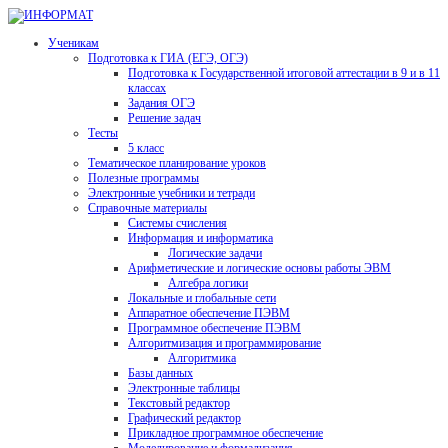
Ученикам
Подготовка к ГИА (ЕГЭ, ОГЭ)
Подготовка к Государственной итоговой аттестации в 9 и в 11
классах
Задания ОГЭ
Решение задач
Тесты
5 класс
Тематическое планирование уроков
Полезные программы
Электронные учебники и тетради
Справочные материалы
Системы счисления
Информация и информатика
Логические задачи
Арифметические и логические основы работы ЭВМ
Алгебра логики
Локальные и глобальные сети
Аппаратное обеспечение ПЭВМ
Программное обеспечение ПЭВМ
Алгоритмизация и программирование
Алгоритмика
Базы данных
Электронные таблицы
Текстовый редактор
Графический редактор
Прикладное программное обеспечение